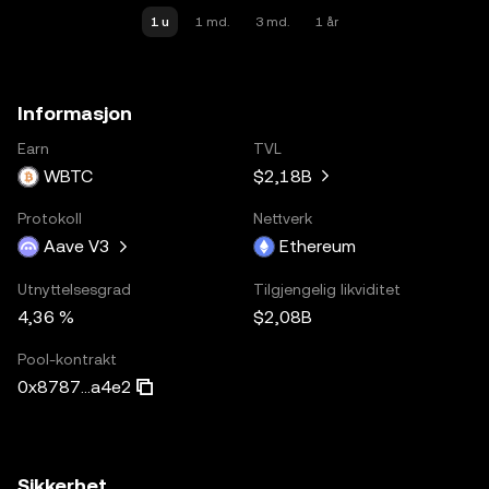
1 u
1 md.
3 md.
1 år
Informasjon
Earn
TVL
WBTC
$2,18B
Protokoll
Nettverk
Aave V3
Ethereum
Utnyttelsesgrad
Tilgjengelig likviditet
4,36 %
$2,08B
Pool-kontrakt
0x8787...a4e2
Sikkerhet