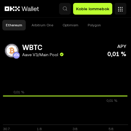
Hopp over til hovedinnhold
Koble lommebok
Ethereum
Arbitrum One
Optimism
Polygon
WBTC
APY
0,01 %
Aave V3/Main Pool