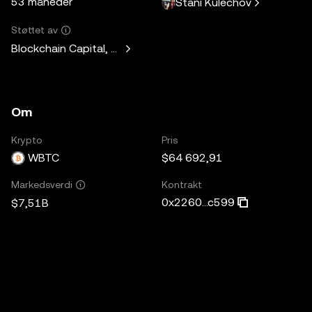
53 måneder
Stani Kulechov
Støttet av
Blockchain Capital, Standard Crypto, Blockchain.com
Om
Krypto
Pris
WBTC
$64 692,91
Kontrakt
Markedsverdi
0x2260...c599
$7,51B