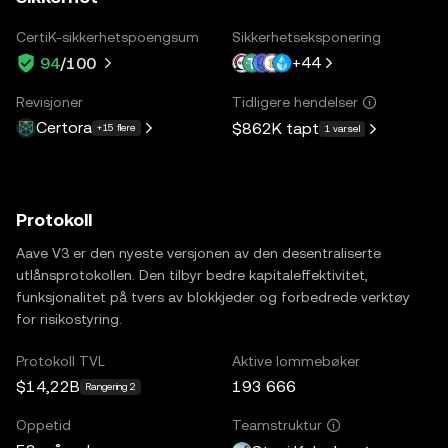
CertiK-sikkerhetspoengsum
Sikkerhetseksponering
+
44
94
/100
Revisjoner
Tidligere hendelser
Certora
$862K
tapt
+15 flere
1 varsel
Protokoll
Aave V3 er den nyeste versjonen av den desentraliserte
utlånsprotokollen. Den tilbyr bedre kapitaleffektivitet,
funksjonalitet på tvers av blokkjeder og forbedrede verktøy
for risikostyring.
Protokoll TVL
Aktive lommebøker
$14,22B
193 666
Rangering 2
Oppetid
Teamstruktur