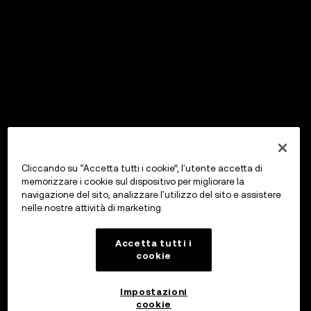
Cliccando su “Accetta tutti i cookie”, l'utente accetta di
memorizzare i cookie sul dispositivo per migliorare la
navigazione del sito, analizzare l'utilizzo del sito e assistere
nelle nostre attività di marketing.
Accetta tutti i
cookie
Impostazioni
cookie