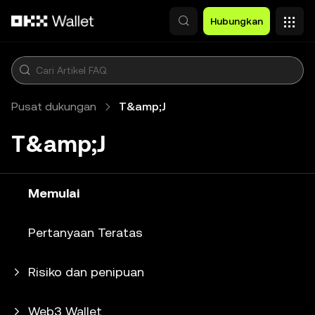
Lewati ke konten utama
Hubungkan
Pusat dukungan
T&amp;J
T&amp;J
Memulai
Pertanyaan Teratas
Risiko dan penipuan
Web3 Wallet