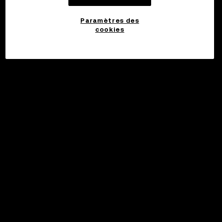
Paramètres des
cookies
©2017 - 2026 WEB3.OKX.COM
Français/USD