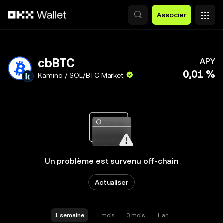
Aller au contenu principal
Associer
cbBTC
APY
0,01 %
Kamino / SOL/BTC Market
Un problème est survenu off-chain
Actualiser
1 semaine
1 mois
3 mois
1 an