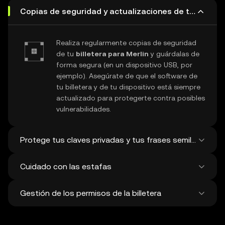
Copias de seguridad y actualizaciones de tu billeter
Realiza regularmente copias de seguridad
de tu
billetera para Merlin
y guárdalas de
forma segura (en un dispositivo USB, por
ejemplo). Asegúrate de que el software de
tu billetera y de tu dispositivo está siempre
actualizado para protegerte contra posibles
vulnerabilidades.
Protege tus claves privadas y tus frases semilla
Cuidado con las estafas
Nunca compartas tu
clave privada de
Merlin
ni tu frase de recuperación. Evita
Gestión de los permisos de la billetera
tomar capturas de pantalla y guardar
Ten cuidado con posibles ataques de
digitalmente estos datos tan sensibles y
phishing que intentan atacar tu
billetera
plantéate usar una billetera física para un
para Merlin
. Descarga tu software de
Comprueba con regularidad y elimina en tu