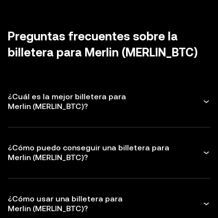
mayor nivel de seguridad.
billetera únicamente de fuentes oficiales y
billetera los permisos que no uses
evita abrir correos y mensajes de phishing.
otorgados a
dapps
y a tokens para
proteger así tus Merlin. Asegúrate de
Preguntas frecuentes sobre la
verificar la dirección del destinatario antes
billetera para Merlin (MERLIN_BTC)
de realizar cualquier transacción.
¿Cuál es la mejor billetera para
Merlin (MERLIN_BTC)?
¿Cómo puedo conseguir una billetera para
Merlin (MERLIN_BTC)?
¿Cómo usar una billetera para
Merlin (MERLIN_BTC)?