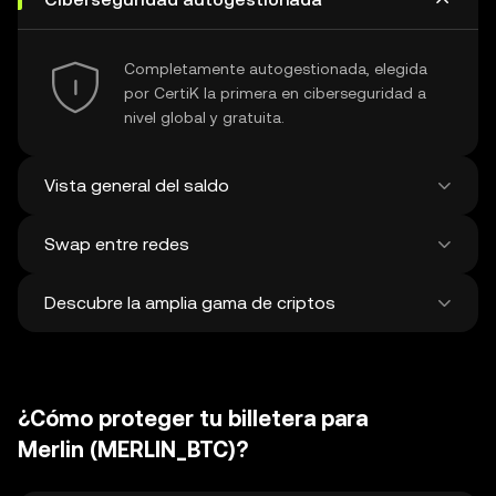
Completamente autogestionada, elegida
por CertiK la primera en ciberseguridad a
nivel global y gratuita.
Vista general del saldo
Swap entre redes
Muestra todos tus saldos en +100 cadenas
en una misma vista.
Descubre la amplia gama de criptos
Swapea y bridgea entre cualquier cripto,
entre redes distintas y en una única
transacción. Obtén los mejores precios para
Descubre más de 1 millón de
tokens y NFT de más de 500 exchanges
criptomonedas y swapea con ellas. Se
descentralizados y de 38 mercados.
¿Cómo proteger tu billetera para
añaden unas 120,000 criptos nuevas en
promedio cada semana.
Merlin (MERLIN_BTC)?