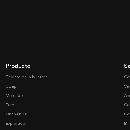
Producto
S
Tablero de la billetera
Cen
Swap
Ver
Mercado
An
Earn
Ca
Onchain OS
Co
Explorador
Bil