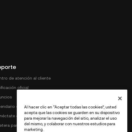
oporte
tro de atención al cliente
ificación oficial
uncios
lendario de comisiones DEX
Al hacer clic en “Aceptar todas las cookies”, usted
acepta que las cookies se guarden en su dispositivo
néctate con OKX
para mejorar la navegación del sitio, analizar el uso
del mismo, y colaborar con nuestros estudios para
letera para Bitcoin
marketing.