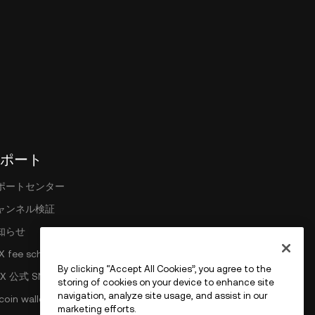
ポート
ポートセンター
ャンネル検証
知らせ
X fee schedule
By clicking “Accept All Cookies”, you agree to the
X 公式 SNS
storing of cookies on your device to enhance site
navigation, analyze site usage, and assist in our
coin wallet
marketing efforts.