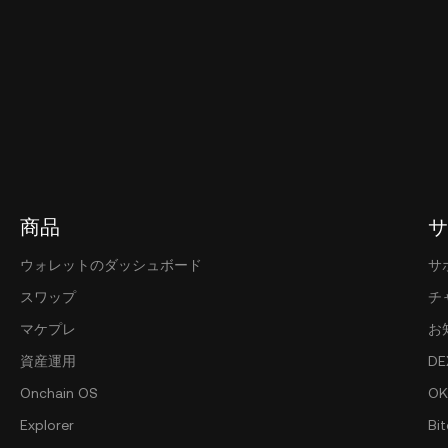
商品
サ
ウォレットのダッシュボード
サ
スワップ
チ
マケプレ
お
資産運用
DE
Onchain OS
OK
Explorer
Bit