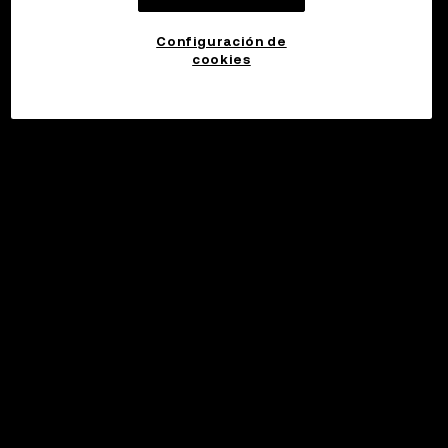
Configuración de
cookies
©2017 - 2026 WEB3.OKX.COM
Español (Latinoamérica)/USD