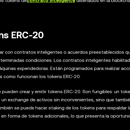
os tokens de
contrato inteligente
diseñados en la blockcha
ns ERC-20
ar con contratos inteligentes o acuerdos preestablecidos q
rminadas condiciones. Los contratos inteligentes habilitad
 máquinas expendedoras. Están programados para realizar acc
es como funcionan los tokens ERC-20.
 pueden crear y emitir tokens ERC-20. Son fungibles: un toke
n un exchange de activos sin inconvenientes, sino que tambi
ambién se puede hacer staking de los tokens para respaldar l
s en forma de tokens adicionales, lo que presenta la oportun