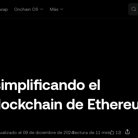
wap
Onchain OS
Más
implificando el
blockchain de Ether
12
ualizado el 09 de diciembre de 2024
lectura de 11 min