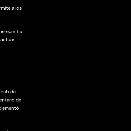
mite a los
hereum. La
ractuar
itHub de
entario de
mplementó