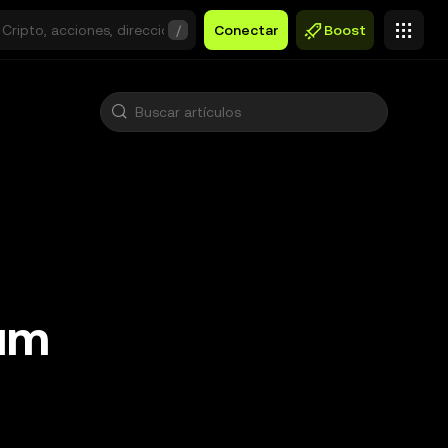
/
Conectar
Boost
eum