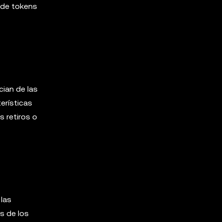
 de tokens
ian de las
terísticas
s retiros o
 las
s de los