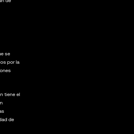
in de
ue se
os por la
iones
n tiene el
én
as
idad de