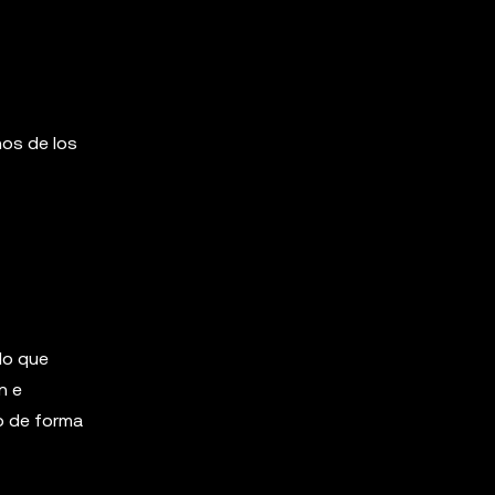
nos de los
lo que
n e
lo de forma