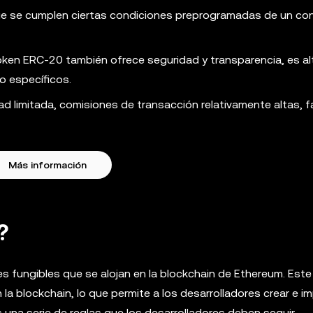
ue se cumplen ciertas condiciones preprogramadas de un co
token ERC-20 también ofrece seguridad y transparencia, es a
o específicos.
dad limitada, comisiones de transacción relativamente altas, f
Más información
?
 fungibles que se alojan en la blockchain de Ethereum. Est
 la blockchain, lo que permite a los desarrolladores crear e 
una serie de reglas que los desarrolladores deben seguir