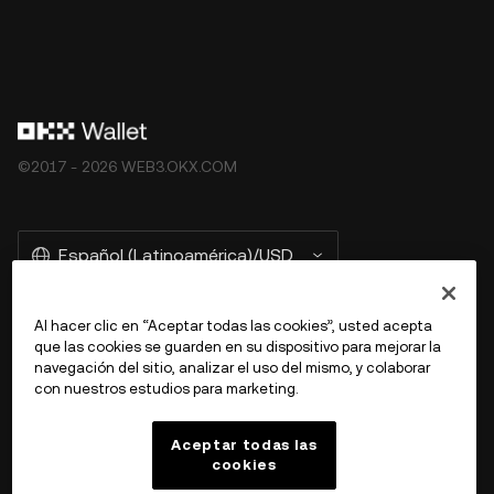
©2017 - 2026 WEB3.OKX.COM
Español (Latinoamérica)/USD
Al hacer clic en “Aceptar todas las cookies”, usted acepta
que las cookies se guarden en su dispositivo para mejorar la
Más información sobre OKX Web3
navegación del sitio, analizar el uso del mismo, y colaborar
con nuestros estudios para marketing.
Producto
Aceptar todas las
cookies
Soporte