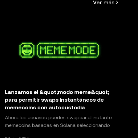
Ver más
Lanzamos el &quot;modo meme&quot;
para permitir swaps instantáneos de
memecoins con autocustodia
Ahora los usuarios pueden swapear al instante
memecoins basadas en Solana seleccionando
un monto preestablecido (como 0.5, 1, 2 o