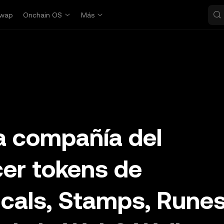
wap
Onchain OS
Más
a compañía del
er tokens de
icals, Stamps, Runes