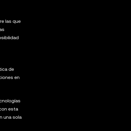
re las que
as
sibilidad
tica de
pciones en
ecnologías
 con esta
en una sola