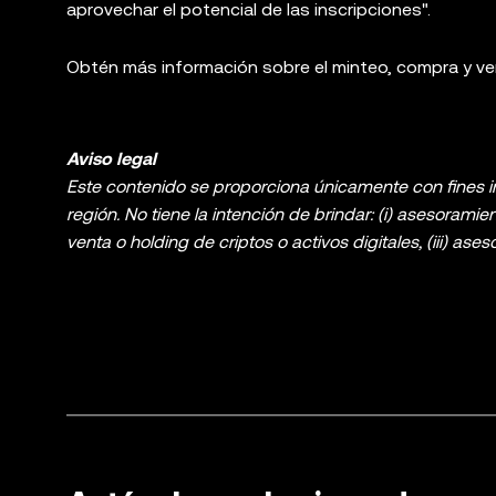
aprovechar el potencial de las inscripciones".
Obtén más información sobre el minteo, compra y ve
Aviso legal
Este contenido se proporciona únicamente con fines in
región. No tiene la intención de brindar: (i) asesorami
venta o holding de criptos o activos digitales, (iii) ases
digitales, incluidas las stablecoins y los NFT, implic
analices si el trading o el holding de criptos o activos
Consulta con un asesor legal, fiscal o de inversiones s
aparece en esta publicación (incluidos los datos de mer
informativos generales. Algunos contenidos pueden ser 
bien se tomaron todas las precauciones necesarias al
por los errores de hecho u omisiones expresados en 
servicios complementarios, y están sujetos a los
Térmi