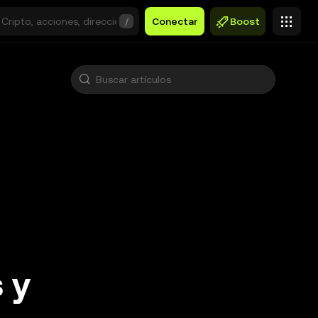
/
Conectar
Boost
 y