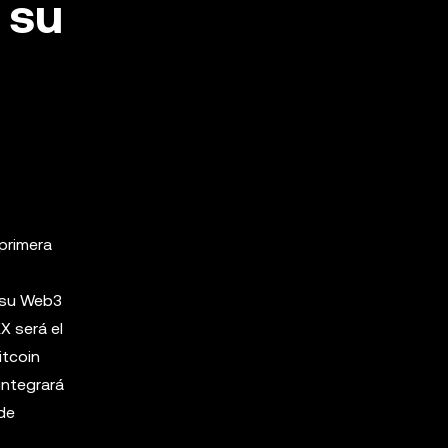
 su
primera
 su Web3
X será el
itcoin
integrará
de