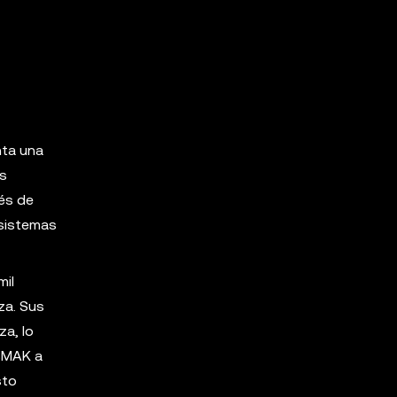
nta una
as
vés de
 sistemas
mil
za. Sus
a, lo
 $MAK a
sto