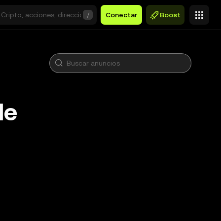
/
Conectar
Boost
de