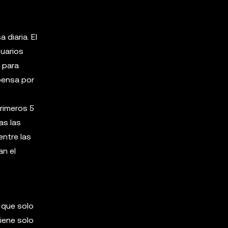
 diaria. El
suarios
n para
mpensa por
rimeros 5
as las
entre las
an el
 que solo
iene solo