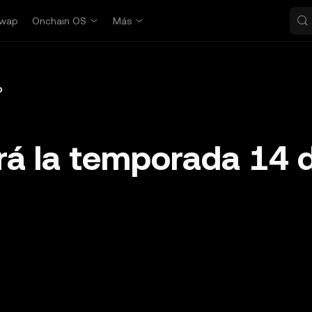
wap
Onchain OS
Más
o
rá la temporada 14 