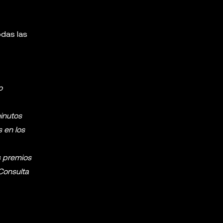
odas las
o
minutos
s en los
s premios
 Consulta