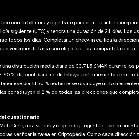
ne con tu billetera y regístrate para compartir la recompensa
l día siguiente (UTC) y tendrá una duración de 21 días. Los u
se todos los días. Completar un check-in califica la direcció
s que verifiquen la tarea son elegibles para compartir la reco
 una distribución media diaria de 93,715 $MAK durante los p
l 50 % del pool diario se distribuye uniformemente entre tod
 tarea ese día. El 50 % restante se distribuye uniformemente 
das constituyen el 2 % de todas las direcciones que complet
del cuestionario
to MetaCene, mira videos y responde preguntas. Ten en cuenta
ás verificar la tarea en Criptopedia. Como cada dirección t