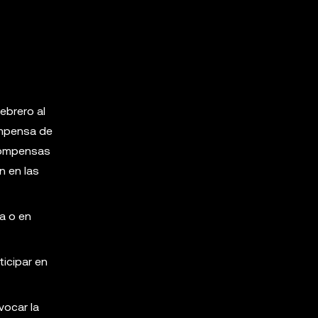
ebrero al
ompensa de
compensas
n en las
ña o en
ticipar en
vocar la