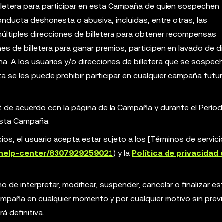
 billetera para participar en esta Campaña de quien sospechen
ducta deshonesta o abusiva, incluidas, entre otras, las
múltiples direcciones de billetera para obtener recompensas
nes de billetera para ganar premios, participen en lavado de d
ina. A los usuarios y/o direcciones de billetera que se sospec
se les puede prohibir participar en cualquier campaña futur
t de acuerdo con la página de la Campaña y durante el Períod
 esta Campaña.
icios, el usuario acepta estar sujeto a los [Términos de servici
/help-center/8307929259021
) y la
Política de privacidad 
o de interpretar, modificar, suspender, cancelar o finalizar es
mpaña en cualquier momento y por cualquier motivo sin previ
á definitiva.