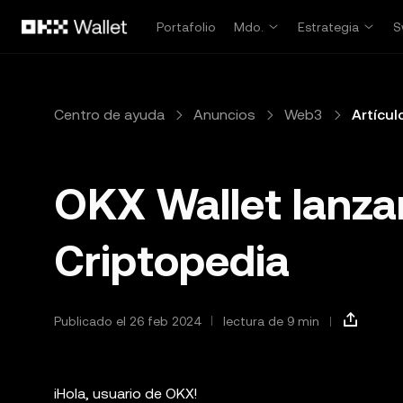
Saltar al contenido principal
Portafolio
Mdo.
Estrategia
S
Centro de ayuda
Anuncios
Web3
Artícul
OKX Wallet lanza
Criptopedia
Publicado el 26 feb 2024
lectura de 9 min
¡Hola, usuario de OKX!