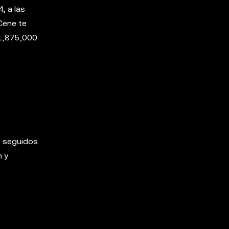
, a las
Cene te
 1,875,000
os seguidos
n y