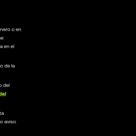
inero o en
he
a en el
o de la
o del
del
ta
o aviso.