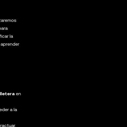
nzaremos
para
icar la
 aprender
lletera
en
eder a la
ractuar.