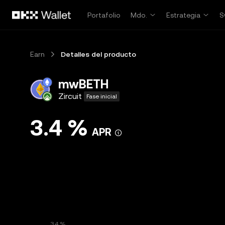
Saltar al contenido principal
Portafolio
Mdo.
Estrategia
S
Earn
Detalles del producto
mwBETH
Zircuit
Fase inicial
3.4 %
APR