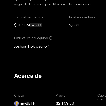
seguridad activada para IA a nivel de secuenciador.
TVL del protocolo
Billeteras activas
$50.16M
2,561
Rango 69
Estructura del equipo
Joshua Tjokrosurjo
Acerca de
Cripto
Precio
Capit
merc
mwBETH
$2,109.56