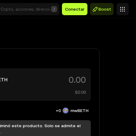
/
Conectar
Boost
ETH
$0.00
+0
mwBETH
iminó este producto. Solo se admite el
.