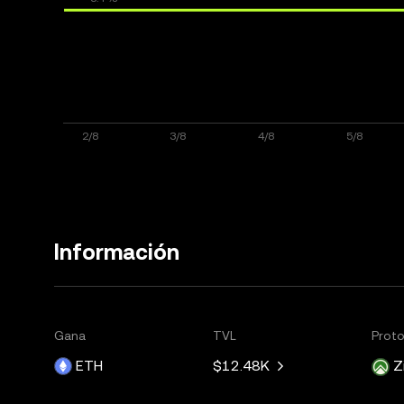
Información
Gana
TVL
Prot
ETH
$12.48K
Z