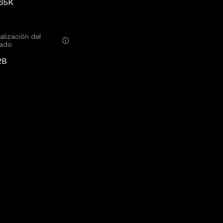
65K
alización del
ado
2B