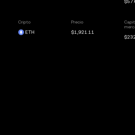
$57.
Cripto
Precio
Capit
merc
ETH
$1,921.11
$23