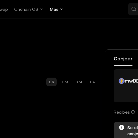
wap
Onchain OS
Más
Canjear
mwB
1 S
1 M
3 M
1 A
Recibes
Se el
canje