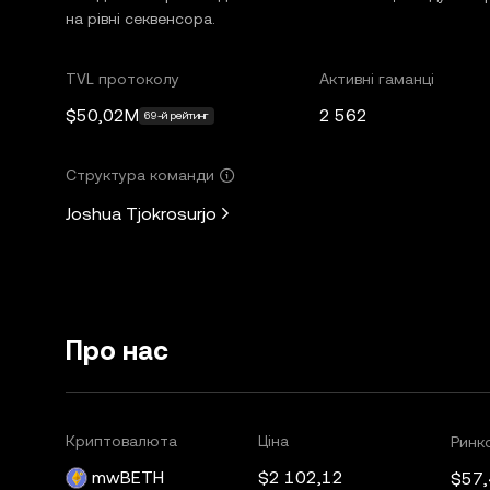
на рівні секвенсора.
TVL протоколу
Активні гаманці
$50,02M
2 562
69-й рейтинг
Структура команди
Joshua Tjokrosurjo
Про нас
Криптовалюта
Ціна
Ринко
mwBETH
$2 102,12
$57