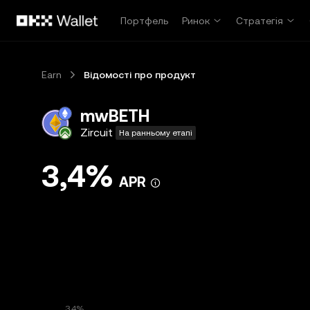
Перейти до основного вмісту
Портфель
Ринок
Стратегія
Earn
Відомості про продукт
mwBETH
Zircuit
На ранньому етапі
3,4%
APR