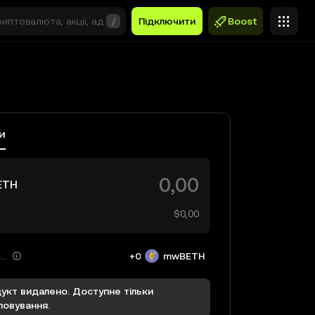
/
Підключити
Boost
и
ETH
$0,00
Ви отримуєте
+0
mwBETH
укт видалено. Доступне тільки
повування.