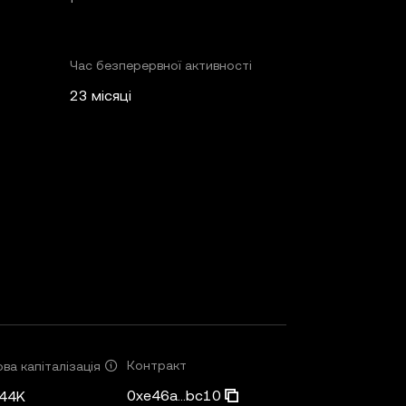
Час безперервної активності
23 місяці
Контракт
ва капіталізація
0xe46a...bc10
,44K