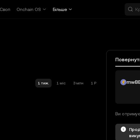
Своп
Onchain OS
Більше
Повернут
mwB
1 тиж.
1 міс
3 млн
1 Р
Прод
вику