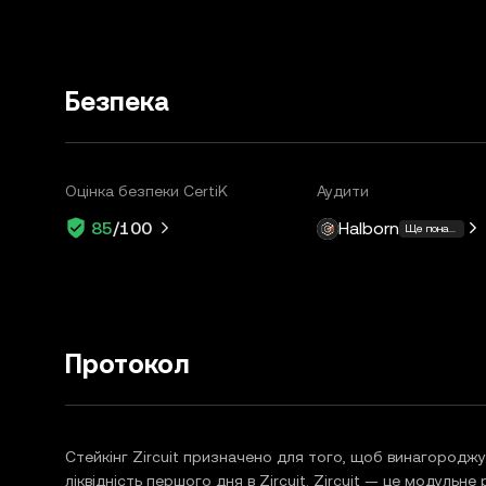
Безпека
Оцінка безпеки CertiK
Аудити
Halborn
85
/100
Ще понад 3
Протокол
Стейкінг Zircuit призначено для того, щоб винагороджу
ліквідність першого дня в Zircuit. Zircuit — це модульн