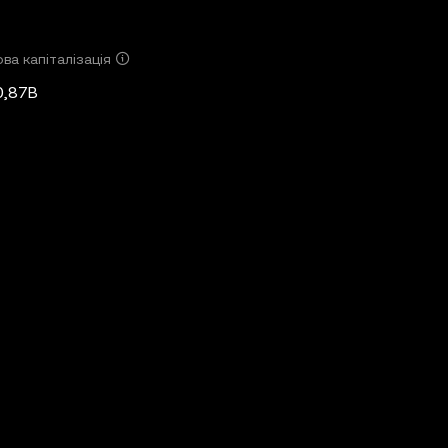
ва капіталізація
0,87B