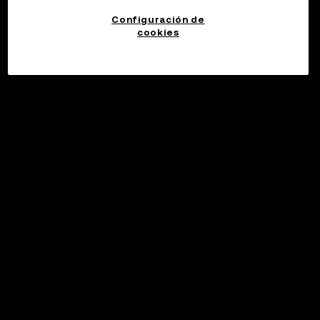
Configuración de
cookies
©2017 - 2026 WEB3.OKX.COM
Español (Latinoamérica)/USD
Más información sobre OKX Web3