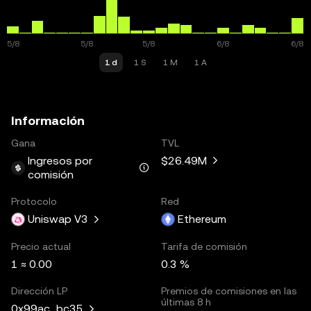
1 d
1 S
1 M
1 A
Información
Gana
TVL
Ingresos por
$26.49M
comisión
Protocolo
Red
Uniswap V3
Ethereum
Precio actual
Tarifa de comisión
1 ≈ 0.00
0.3 %
Dirección LP
Premios de comisiones en las
últimas 8 h
0x99ac...bc35