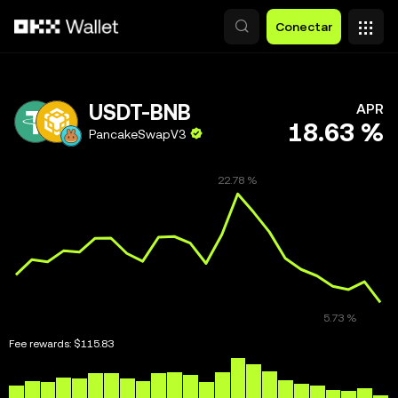
Saltar al contenido principal
Conectar
USDT-BNB
APR
18.63 %
PancakeSwapV3
Fee rewards:
$115.83