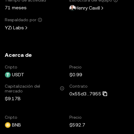
71 meses
Henry Cavill
Respaldado por
YZi Labs
Acerca de
Cripto
Precio
USDT
$0.99
Capitalización del
Contrato
mercado
0x55d3...7955
$9.17B
Cripto
Precio
BNB
$592.7