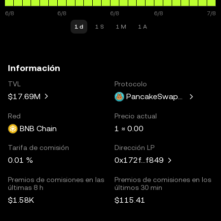
1 d
1 S
1 M
1 A
Información
TVL
Protocolo
$17.69M
PancakeSwapV3
Red
Precio actual
BNB Chain
1 ≈ 0.00
Tarifa de comisión
Dirección LP
0.01 %
0x172f...f849
Premios de comisiones en las
Premios de comisiones en los
últimas 8 h
últimos 30 min
$1.58K
$115.41