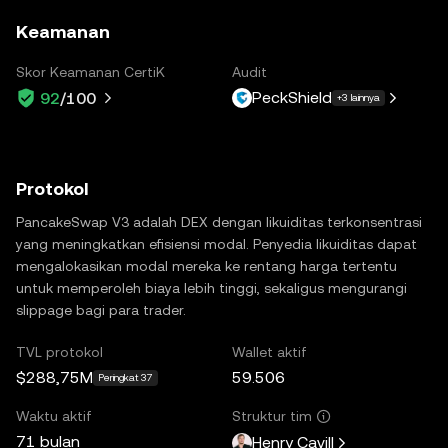
Keamanan
Skor Keamanan CertiK
Audit
PeckShield
92
/100
+3 lainnya
Protokol
PancakeSwap V3 adalah DEX dengan likuiditas terkonsentrasi
yang meningkatkan efisiensi modal. Penyedia likuiditas dapat
mengalokasikan modal mereka ke rentang harga tertentu
untuk memperoleh biaya lebih tinggi, sekaligus mengurangi
slippage bagi para trader.
TVL protokol
Wallet aktif
$288,75M
59.506
Peringkat 37
Waktu aktif
Struktur tim
71 bulan
Henry Cavill