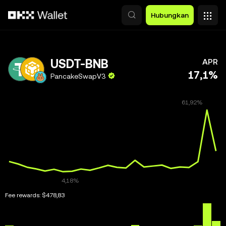
Lewati ke konten utama
Hubungkan
USDT-BNB
APR
17,1%
PancakeSwapV3
Fee rewards:
$478,83