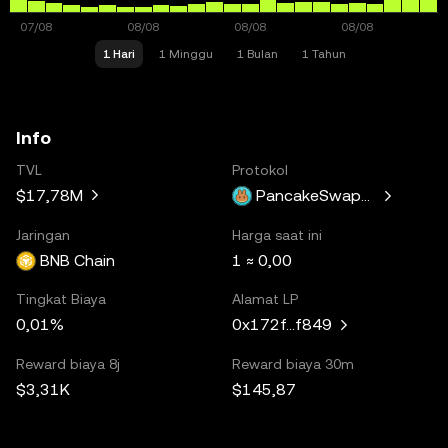
1 Hari
1 Minggu
1 Bulan
1 Tahun
Info
TVL
Protokol
$17,78M
PancakeSwapV3
Jaringan
Harga saat ini
BNB Chain
1 ≈ 0,00
Tingkat Biaya
Alamat LP
0,01%
0x172f...f849
Reward biaya 8j
Reward biaya 30m
$3,31K
$145,87