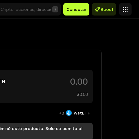
/
Conectar
Boost
TH
$0.00
+0
wstETH
iminó este producto. Solo se admite el
.