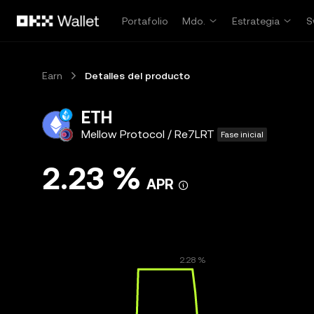
Saltar al contenido principal
Portafolio
Mdo.
Estrategia
S
Earn
Detalles del producto
ETH
Mellow Protocol / Re7LRT
Fase inicial
2.23 %
APR