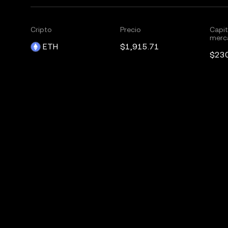
Cripto
Precio
Capit
merc
ETH
$1,915.71
$23