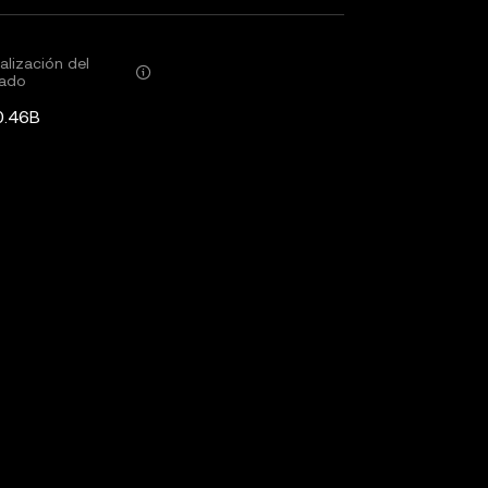
alización del
ado
0.46B