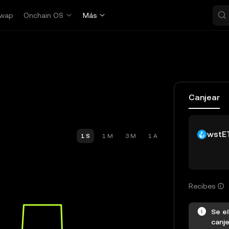
wap
Onchain OS
Más
Canjear
wstE
1 S
1 M
3 M
1 A
Recibes
Se el
canje