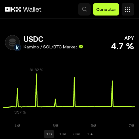
Saltar al contenido principal
Conectar
USDC
APY
4.7 %
Kamino / SOL/BTC Market
1 S
1 M
3 M
1 A