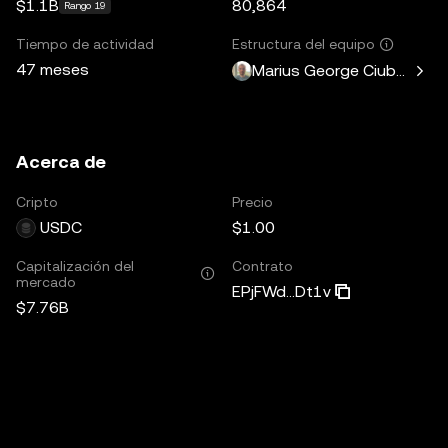
$1.1B
80,864
Rango 19
Tiempo de actividad
Estructura del equipo
47 meses
Marius George Ciubotariu
Acerca de
Cripto
Precio
USDC
$1.00
Capitalización del
Contrato
mercado
EPjFWd...Dt1v
$7.76B