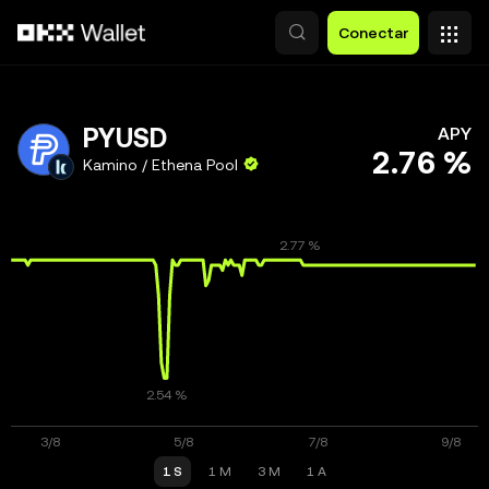
Saltar al contenido principal
Conectar
PYUSD
APY
2.76 %
Kamino / Ethena Pool
1 S
1 M
3 M
1 A