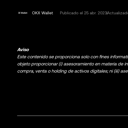
OKX Wallet
Publicado el
25 abr. 2023
Actualizad
Aviso
Este contenido se proporciona solo con fines informati
objeto proporcionar (i) asesoramiento en materia de inv
compra, venta o holding de activos digitales; ni (iii) as
digitales, incluidos las stablecoins y los NFT, conllev
cuidadosamente si el trading o el holding de activos d
Consulta con un asesor jurídico, fiscal o de inversiones
los datos de mercado y la información estadística, e
propósito de ofrecer una información general. Alguno
inteligencia artificial (IA). Aunque se han tomado tod
gráficos, no se acepta responsabilidad alguna por lo