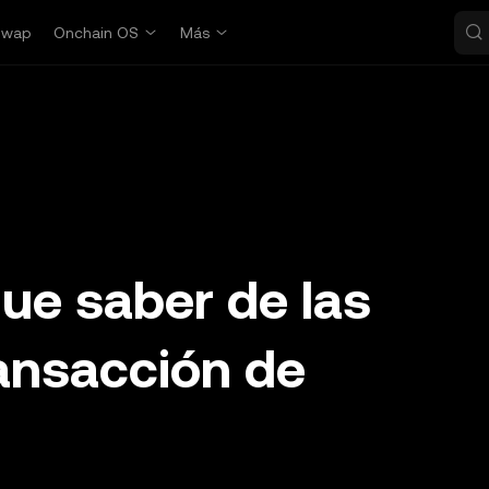
Swap
Onchain OS
Más
ue saber de las
ansacción de