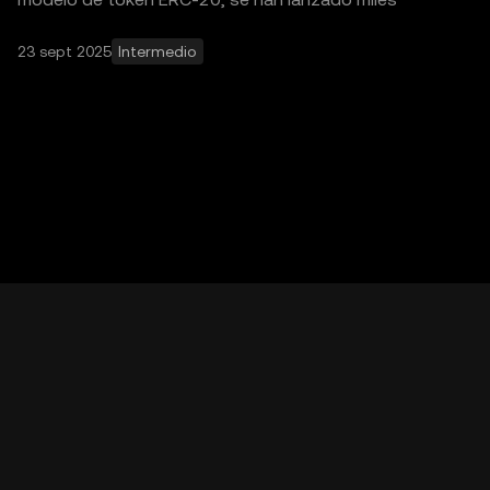
de tokens. Con e
23 sept 2025
Intermedio