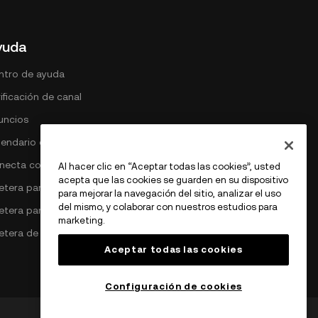
yuda
ntro de ayuda
ificación de canal
uncios
lendario de comisiones DEX
necta con OKX
Al hacer clic en “Aceptar todas las cookies”, usted
acepta que las cookies se guarden en su dispositivo
letera para Bitcoin
para mejorar la navegación del sitio, analizar el uso
del mismo, y colaborar con nuestros estudios para
lletera para Ethereum
marketing.
letera de Solana
Aceptar todas las cookies
Configuración de cookies