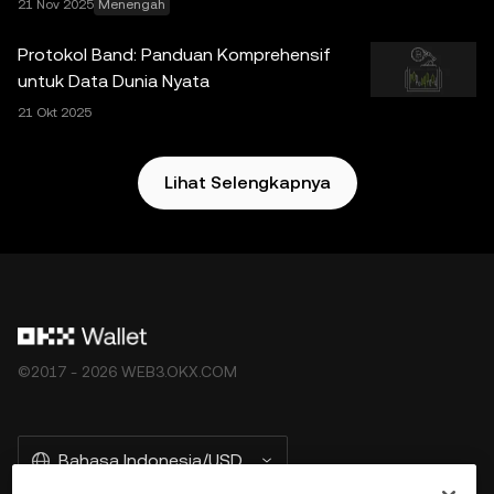
21 Nov 2025
Menengah
Ketentuan Layanan Ekosistem OKX Web3
.
Protokol Band: Panduan Komprehensif
untuk Data Dunia Nyata
21 Okt 2025
Lihat Selengkapnya
©2017 - 2026 WEB3.OKX.COM
Bahasa Indonesia/USD