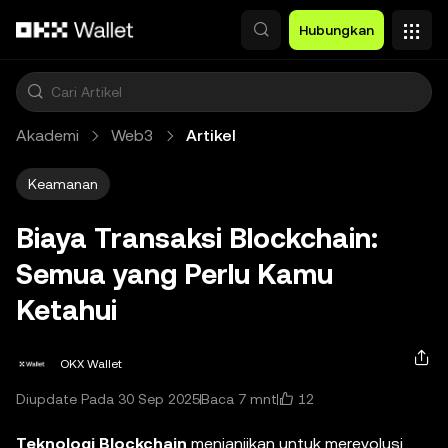
Lewati ke konten utama
Hubungkan
Akademi
Web3
Artikel
Keamanan
Biaya Transaksi Blockchain:
Semua yang Perlu Kamu
Ketahui
OKX Wallet
12
Diupdate Pada 30 Sep 2025
Baca 7 mnt
Teknologi Blockchain
menjanjikan untuk merevolusi