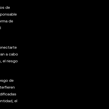
dos de
sponsable
forma de
l
conectarte
evan a cabo
, el riesgo
iesgo de
terfieren
odificadas
ntidad, el