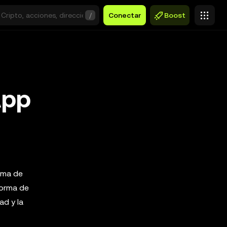
/
Conectar
Boost
App
orma de
forma de
ad y la