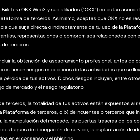
 Biiletera OKX Web3 y sus afiliados ("OKX") no están asocia
 Plataforma de terceros. Asimismo, aceptas que OKX no es re
cia que surja directa o indirectamente de tu uso de la Plata
arantías, representaciones o compromisos relacionados con e
a de terceros.
incluir la obtención de asesoramiento profesional, antes de 
eros tienen riesgos específicos de las actividades que se ll
a pérdida de tus activos. Dichos riesgos incluyen, entre otros
sgo de mercado y el riesgo regulatorio.
e terceros, la totalidad de tus activos están expuestos al r
a Plataforma de terceros, o b) delincuentes o terceros que in
os, la manipulación del mercado, las puertas traseras de los c
los ataques de denegación de servicio, la suplantación de ide
os en el consenso y el phishing.