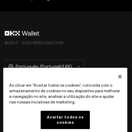
©2017 - 2026 WEB3.OKX.COM
Português (Portugal)/USD
Ao clicar em "Aceitar todos os cookies", concorda com o
armazenamento de cookies no seu dispositivo para melhorar
Mais informações sobre a OKX Web3
a navegação no site, analisar a utilização do site e ajudar
nas nossas iniciativas de marketing.
Produto
Aceitar todos os
cookies
Suporte