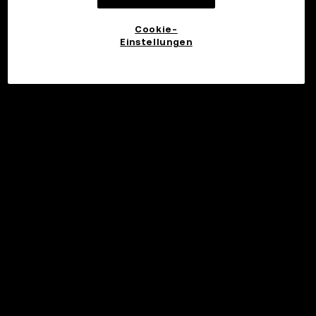
Cookie-
Einstellungen
©2017 - 2026 WEB3.OKX.COM
Deutsch/USD