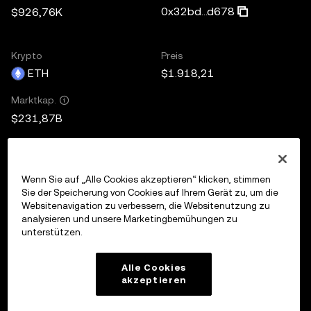
0x32bd...d678
$926,76K
Krypto
Preis
ETH
$1.918,21
Marktkap.
$231,87B
Wenn Sie auf „Alle Cookies akzeptieren“ klicken, stimmen
Sie der Speicherung von Cookies auf Ihrem Gerät zu, um die
Websitenavigation zu verbessern, die Websitenutzung zu
analysieren und unsere Marketingbemühungen zu
unterstützen.
Alle Cookies
akzeptieren