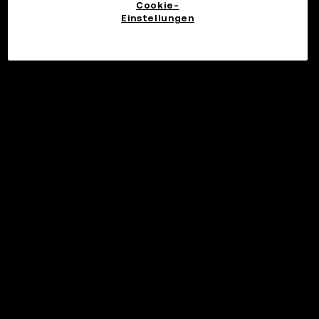
Cookie-
Einstellungen
Investieren
©2017 - 2026 WEB3.OKX.COM
Deutsch/USD
Mehr über OKX Web3
Produkt