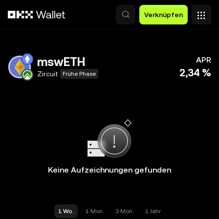
Zum Hauptinhalt springen
Verknüpfen
mswETH
APR
2,34 %
Zircuit
Frühe Phase
Keine Aufzeichnungen gefunden
1 Wo.
1 Mon.
3 Mon.
1 Jahr