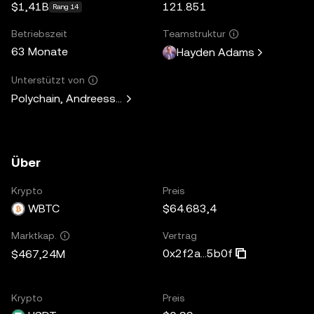
$1,41B
121.851
Rang 14
Betriebszeit
Teamstruktur
63 Monate
Hayden Adams
Unterstützt von
Polychain, Andreessen Horowitz, Paradigm, Variant Fund, 
Über
Krypto
Preis
WBTC
$64.683,4
Vertrag
Marktkap.
0x2f2a...5b0f
$467,24M
Krypto
Preis