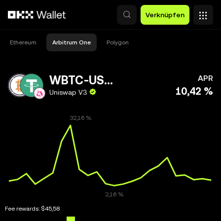
Zum Hauptinhalt springen
Verknüpfen
Ethereum
Arbitrum One
Polygon
WBTC-USDT
APR
10,42 %
Uniswap V3
Fee rewards:
$45,58