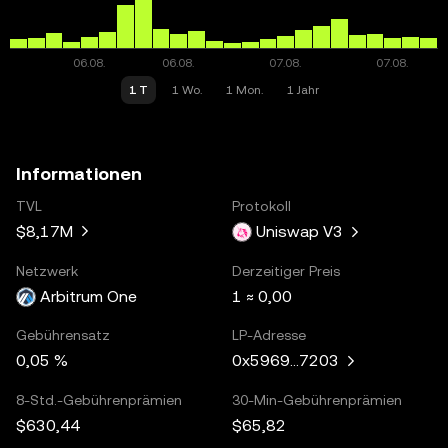
1 T
1 Wo.
1 Mon.
1 Jahr
Informationen
TVL
Protokoll
$8,17M
Uniswap V3
Netzwerk
Derzeitiger Preis
Arbitrum One
1 ≈ 0,00
Gebührensatz
LP-Adresse
0,05 %
0x5969...7203
8-Std.-Gebührenprämien
30-Min-Gebührenprämien
$630,44
$65,82