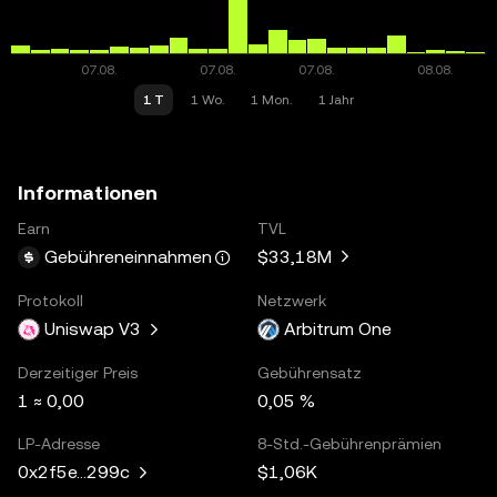
1 T
1 Wo.
1 Mon.
1 Jahr
Informationen
Earn
TVL
$33,18M
Gebühreneinnahmen
Protokoll
Netzwerk
Uniswap V3
Arbitrum One
Derzeitiger Preis
Gebührensatz
1 ≈ 0,00
0,05 %
LP-Adresse
8-Std.-Gebührenprämien
$1,06K
0x2f5e...299c