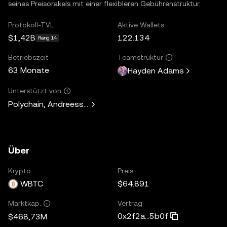
seines Preisorakels mit einer flexibleren Gebührenstruktur.
Protokoll-TVL
Aktive Wallets
$1,42B
122.134
Rang 14
Betriebszeit
Teamstruktur
63 Monate
Hayden Adams
Unterstützt von
Polychain, Andreessen Horowitz, Paradigm, Variant Fund, 
Über
Krypto
Preis
WBTC
$64.891
Vertrag
Marktkap.
0x2f2a...5b0f
$468,73M