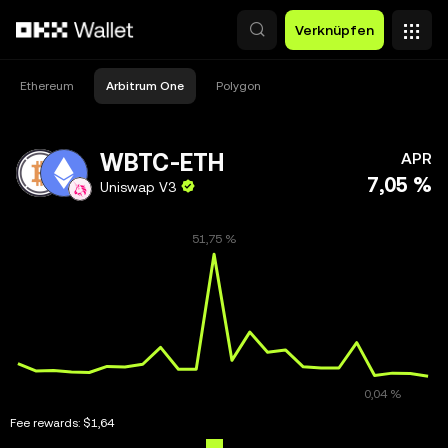
Zum Hauptinhalt springen
Verknüpfen
Ethereum
Arbitrum One
Polygon
WBTC-ETH
APR
7,05 %
Uniswap V3
Fee rewards:
$1,64