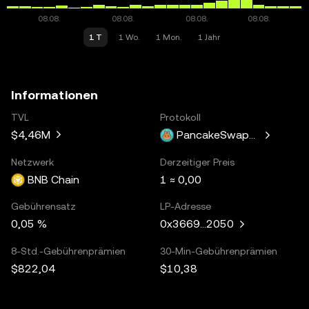
1 T
1 Wo.
1 Mon.
1 Jahr
Informationen
TVL
Protokoll
$4,46M
PancakeSwapV3
Netzwerk
Derzeitiger Preis
BNB Chain
1 ≈ 0,00
Gebührensatz
LP-Adresse
0,05 %
0x3669...2050
8-Std.-Gebührenprämien
30-Min-Gebührenprämien
$822,04
$10,38