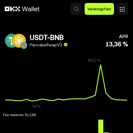
Zum Hauptinhalt springen
Verknüpfen
USDT-BNB
APR
13,36 %
PancakeSwapV3
Fee rewards:
$12,99