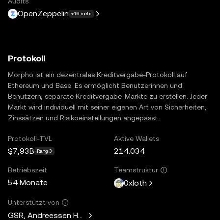
Audits
OpenZeppelin
+16 mehr
Protokoll
Morpho ist ein dezentrales Kreditvergabe-Protokoll auf
Ethereum und Base. Es ermöglicht Benutzerinnen und
Benutzern, separate Kreditvergabe-Märkte zu erstellen. Jeder
Markt wird individuell mit seiner eigenen Art von Sicherheiten,
Zinssätzen und Risikoeinstellungen angepasst.
Protokoll-TVL
Aktive Wallets
$7,93B
214.034
Rang 3
Betriebszeit
Teamstruktur
54 Monate
0xloth
Unterstützt von
GSR, Andreessen Horowitz, Mechanism Capital, Variant Fund,