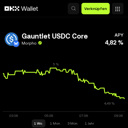
Zum Hauptinhalt springen
Verknüpfen
Gauntlet USDC Core
APY
4,82 %
Morpho
1 Wo.
1 Mon.
3 Mon.
1 Jahr