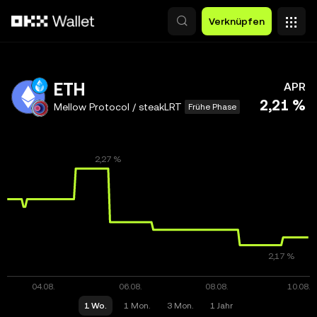
Zum Hauptinhalt springen
Verknüpfen
ETH
APR
2,21 %
Mellow Protocol / steakLRT
Frühe Phase
1 Wo.
1 Mon.
3 Mon.
1 Jahr