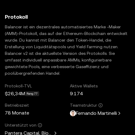
Protokoll
Balancer ist ein dezentrales automatisiertes Marke -Maker
(AMM)-Protokoll, das auf der Ethereum-Blockchain entwickelt
wurde. Du kannst mit Balancer den Token-Handel, die
Erstellung von Liquiditätspools und Yield Farming nutzen.
Balancer v2 ist die aktuellste Version des Protokolls. Sie
umfasst individuell anpassbare AMMs, konfigurierbare
gewichtete Pools, eine verbesserte Gaseffizienz und
poolübergreifenden Handel.
Protokoll-TVL
Aktive Wallets
$26,34M
9.174
Rang 77
Betriebszeit
Teamstruktur
78 Monate
Fernando Martinelli
Unterstützt von
Pantera Capital, Blockchain Capital, LongHash Ventures, Fe