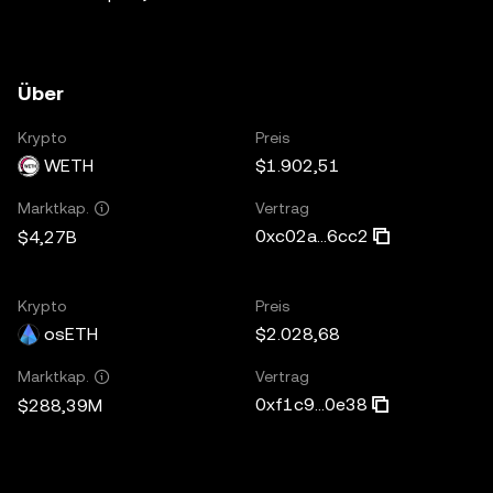
Über
Krypto
Preis
WETH
$1.902,51
Vertrag
Marktkap.
0xc02a...6cc2
$4,27B
Krypto
Preis
osETH
$2.028,68
Vertrag
Marktkap.
0xf1c9...0e38
$288,39M