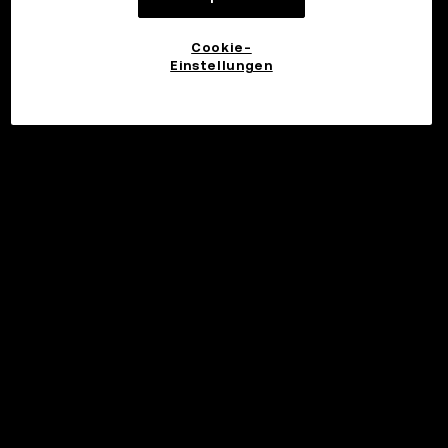
Cookie-
Einstellungen
Investieren
©2017 - 2026 WEB3.OKX.COM
Deutsch/USD
Mehr über OKX Web3