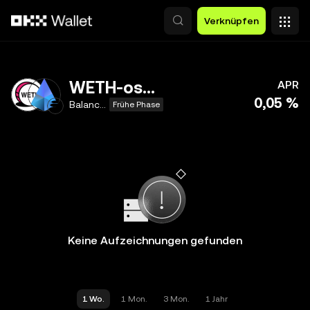
Zum Hauptinhalt springen
Verknüpfen
WETH-osETH
APR
0,05 %
Balancer V2
Frühe Phase
Keine Aufzeichnungen gefunden
1 Wo.
1 Mon.
3 Mon.
1 Jahr