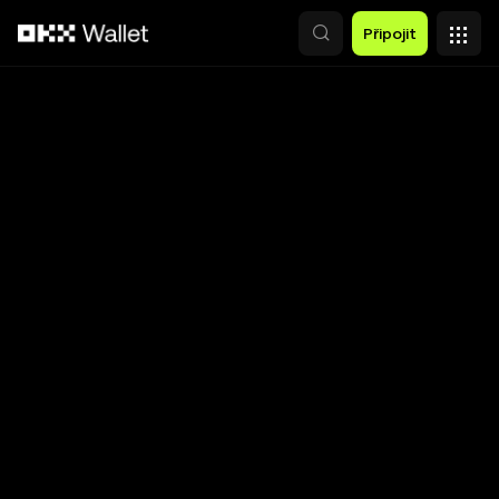
Přeskočit na hlavní obsah
Připojit