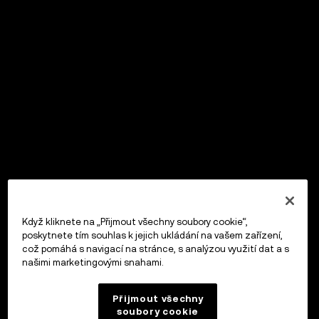
Když kliknete na „Přijmout všechny soubory cookie“,
poskytnete tím souhlas k jejich ukládání na vašem zařízení,
což pomáhá s navigací na stránce, s analýzou využití dat a s
našimi marketingovými snahami.
Přijmout všechny
soubory cookie