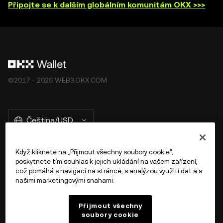
Připojte se k dalším globálním komunitám OKX >>>
©2017 - 2026 WEB3.OKX.COM
Čeština/USD
Když kliknete na „Přijmout všechny soubory cookie“,
poskytnete tím souhlas k jejich ukládání na vašem zařízení,
Více o OKX Peněžence
což pomáhá s navigací na stránce, s analýzou využití dat a s
našimi marketingovými snahami.
Produkt
Přijmout všechny
soubory cookie
Podpora