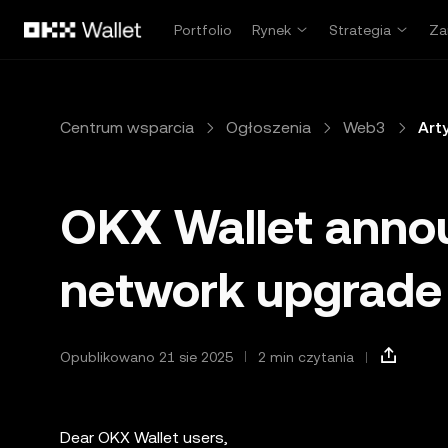
Przejdź do głównej treści
Portfolio
Rynek
Strategia
Za
Centrum wsparcia
Ogłoszenia
Web3
Art
OKX Wallet anno
network upgrade
Opublikowano 21 sie 2025
2 min czytania
Dear OKX Wallet users,