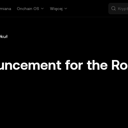
miana
Onchain OS
Więcej
ykuł
uncement for the Ro