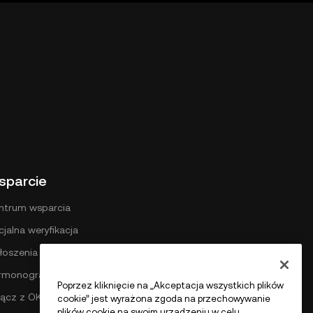
sparcie
ntrum wsparcia
cjalna weryfikacja
łoszenia
rmonogram opłat DEX
Poprzez kliknięcie na „Akceptacja wszystkich plików
łącz z OKX
cookie” jest wyrażona zgoda na przechowywanie
plików cookie na swoim urządzeniu w celu