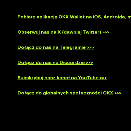
Pobierz aplikację OKX Wallet na iOS, Androida,
Obserwuj nas na X (dawniej Twitter) >>>
Dołącz do nas na Telegramie >>>
Dołącz do nas na Discordzie >>>
Subskrybuj nasz kanał na YouTube >>>
Dołącz do globalnych społeczności OKX >>>