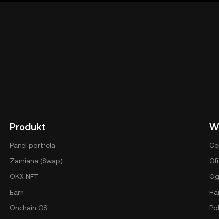
Produkt
W
Panel portfela
Ce
Zamiana (Swap)
Ofi
OKX NFT
Og
Earn
Ha
Onchain OS
Po