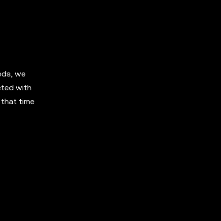
eeds, we
eted with
 that time