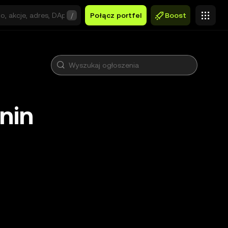
/
Połącz portfel
Boost
nin