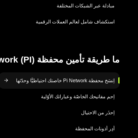
مبادلة عبر الشبكات المختلفة
استكشاف شامل لعالم العملات الرقمية
ما طريقة تأمين محفظة Pi Network (PI) الخاصّة بك؟
اِنسَخ محفظة Pi Network خاصتك احتياطيًّا وحدّثها
اِحمِ مفاتيحك الخاصّة وعباراتك الأوّلية
اِحذَر من الاحتيال
أَدِر أذونات المحفظة