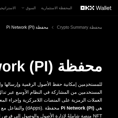
لتخطي إلى المحتوى الأساسي
المحفظة الاستثمارية
السوق
الاستراتيجي
محفظة Crypto Summary
محفظة Pi Network (PI)
محفظة Pi Network (PI)
العملات الرمزية على المنصات اللامركزية وإجراء الم
هي
Pi Network (PI)
أسواق رموز NFT والتفاعل مع التطبيقات اللامركزية (dApps). محفظة
منصة شاملةً لإدارة الأصول والوصول إلى فرص التم