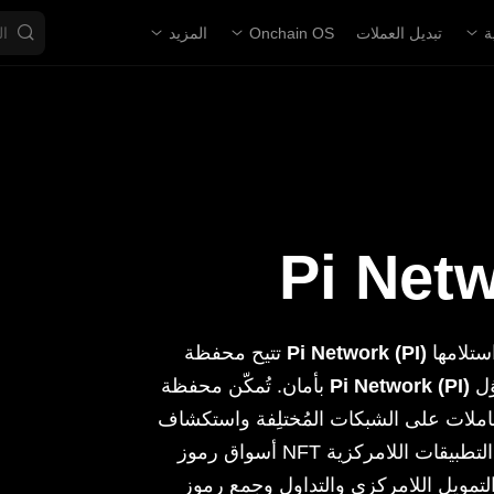
ة
تبديل العملات
Onchain OS
المزيد
للمستخدِمين إمكانية حفظ الأصول الرقمية وإرسالها واستلامها
Pi Network (PI)
تتيح محفظة
المستخدمين من المشاركة في النظام الأوسع عبر تداوُل
Pi Network (PI)
بأمان. تُمكّن محفظة
عاملات على الشبكات المُختلِفة واستكشاف
ويل اللامركزي والتداول وجمع رموز NFT