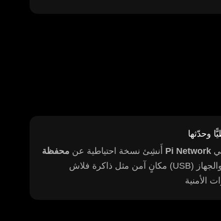
الخاصّة بك بانتظام، وخزّن هذه النسخة في
محفظة Pi Network
أَنشِئ نسخة احتياطية عن
مكانٍ آمن مثل ذاكرة فلاش (USB) مُشفَّرة. تأكّد من أنّ برمجيات المحفظة والجهاز