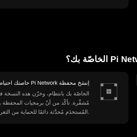
اِنسَخ محفظة Pi Network خاصتك احتياطيًّا وحدّثها
المُستخدَم مُحدَّثة دائمًا للحماية من الثغرات الأمنية.