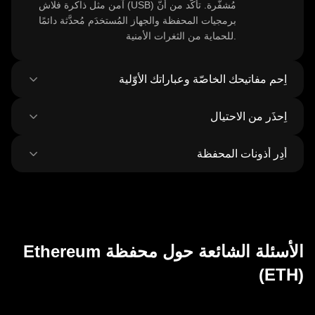
آمن مثل ذاكرة فلاش (USB) مُشفَّرة. تأكّد من أنّ
برمجيات المحفظة والجهاز المُستخدَم مُحدَّثة دائمًا
للحماية من الثغرات الأمنية.
اِحمِ مفاتيحك الخاصّة وعباراتك الأوّلية
اِحذَر من الاحتيال
أو عبارة
المفتاح الخاص بـ Ethereum
لا تُشارِك
الاسترداد أبدًا، وتجنَّب أخذ لقطات شاشة لهذه
أَدِر أذونات المحفظة
التفاصيل الحساسة أو تخزينها رقميًا، وفكِّر باستخدام
كُن حذرًا من عمليات التصيّد الاحتيالي التي تستهدف
محفظة غير مُتّصِلة بالإنترنت لحمايةٍ إضافيّة.
الخاصّة بك، واحرَص دائمًا على
محفظة Ethereum
تنزيل برمجيّات المحفظة من مصادرها الرسمية
راجِع الموافَقات الممنوحة غير المُستخدَمة
للتطبيقات
واحذر من الرسائل الاحتيالية غير المرغوب بها.
اللامركزية
والعملات الرمزيّة بانتظام وأَلغِها حمايةً لـ
Ethereum الخاصّة بك. وتأكَّد من التحقّق من عناوين
المستلِمين قبل إجراء أي معاملات.
الأسئلة الشائعة حول محفظة Ethereum
(ETH)