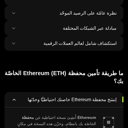
نظرة عامّة على الرصيد الموحّد
مبادلة عبر الشبكات المختلفة
اِستعرِض جميع الأرصدة على أكثر من 100 شبكة
في مكانٍ واحد
استكشاف شامل لعالم العملات الرقمية
بادِل أيَّ أصل بأيّ أصل وانقُله عبر الشبكات بمعاملةٍ
واحدة. واِحصَل على أفضل أسعار العملات الرمزيّة
ورموز NFT من 500 منصّة تداول لامركزية و38
اِكتشِف وبادِل أكثر من مليون عملة رقمية مُختلِفة
سوقًا.
بمُعدَّل 120,000 عملة جديدة تُضاف أسبوعيًا.
ما طريقة تأمين محفظة Ethereum (ETH) الخاصّة
بك؟
اِنسَخ محفظة Ethereum خاصتك احتياطيًّا وحدّثها
محفظة Ethereum
أَنشِئ نسخة احتياطية عن
الخاصّة بك بانتظام، وخزّن هذه النسخة في مكانٍ