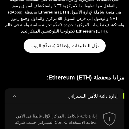
واستكشاف أسواق رموز NFT والتفاعل مع التطبيقات اللامركزية
هي منصة شاملةً لإدارة الأصول
Ethereum (ETH)
(dApps). محفظة
والوصول إلى فرص التمويل اللامركزي والتداول وجمع رموز NFT
واستكشاف تطبيقات لامركزية جديدة فتُقدِّم تجربة سلسة وآمنة في عالم
.
Ethereum (ETH)
تكنولوجيا البلوكتشين المبتكر لدى
نزِّل التطبيقات وإضافةَ مُتصفِّح الويب
مزايا محفظة Ethereum (ETH):
إدارة ذاتية للأمن السيبراني
إدارة ذاتية بالكامل، المركز الأوّل عالميًا في الأمن
السيبراني حسب شركة CertiK، مجانية الاستخدام