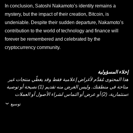
In conclusion, Satoshi Nakamoto’s identity remains a
mystery, but the impact of their creation, Bitcoin, is
undeniable. Despite their sudden departure, Nakamoto’s
contribution to the world of technology and finance will
forever be remembered and celebrated by the
cryptocurrency community.
إخلاء المسؤولية
هذا المحتوى مُقدَّم لأغراض إعلامية فقط وقد يغطّي منتجات غير
متاحة في منطقتك. وليس الغرض منه تقديم (1) نصيحة أو توصية
استثمارية، (2) أو عرض أو التماس لشراء الأصول أو العملات
الرقمية أو بيعها أو الاحتفاظ بها، أو (3) استشارة مالية أو محاسبية
توسيع
أو قانونية أو ضريبية. عمليات الاحتفاظ بالعملات الرقمية أو
الأصول الرقمية، بما فيها العملات المستقرة وعملات NFT تنطوي
على درجة عالية من المخاطرة، ويمكن أن تشهد تقلّبًا كبيرًا في
قيمتها. لذا، ينبغي التفكير جيدًا فيما إذا كان تداول العملات الرقمية