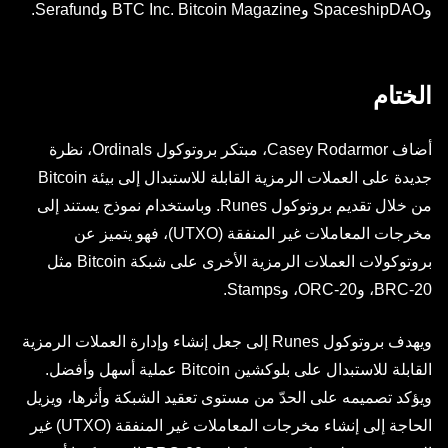
وSpaceshipDAO وBTC Inc. Bitcoin Magazine وSerafund.
الختام
أضاف Casey Rodarmor، مبتكر بروتوكول Ordinals، نظرة
جديدة على العملات الرمزية القابلة للاستبدال إلى بيئة Bitcoin
من خلال تقديم بروتوكول Runes. وباستخدام نموذج يستند إلى
مخرجات المعاملات غير المنفقة (UTXO)، فهو يتميز عن
بروتوكولات العملات الرمزية الأخرى على شبكة Bitcoin مثل
BRC-20، وORC-20، وStamps.
ويهدف بروتوكول Runes إلى جعل إنشاء وإدارة العملات الرمزية
القابلة للاستبدال على بلوكشين Bitcoin عملية أسهل وأفضل.
ويؤكد تصميمه على الحدّ من مستوى تعقيد الشبكة وأثرها، ويزيل
الحاجة إلى إنشاء مخرجات المعاملات غير المنفقة (UTXO) غير