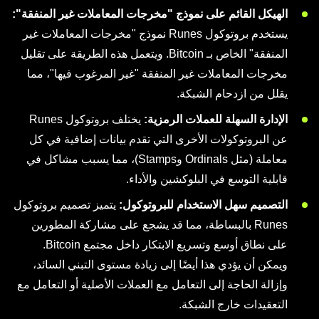
الهيكل القائم على نموذج "مخرجات المعاملات غير المنفقة":
يستخدم بروتوكول Runes نموذج "مخرجات المعاملات غير
المنفقة" الخاص بـ Bitcoin. ويتعمل هذه الطريقة على تقليل
مخرجات المعاملات غير المنفقة "غير المرغوب فيها"، مما
يقلل من ازدحام الشبكة.
الإدارة السهلة للعملات الرمزية:
يختلف بروتوكول Runes
عن البروتوكولات الأخرى التي تقدم بيانات إضافية في كل
معاملة (مثل Ordinals وStamps)، مما يسبب مشاكل في
قابلية التوسع في البلوكشين والأداء.
التصميم سهل الاستخدام للبروتوكول:
يتميز تصميم بروتوكول
Runes بالبساطة، مما قد يشجع على مشاركة المطورين
على نطاق أوسع وتسريع الابتكار داخل مجتمع Bitcoin.
ويمكن أن يؤدي هذا أيضًا إلى زيادة مستوى التبني السائد،
وإزالة الحاجة إلى التعامل مع العملات الأصلية أو التعامل مع
التعقيدات خارج الشبكة.