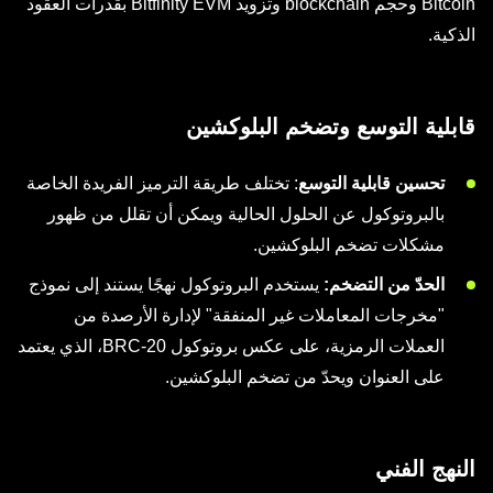
Bitcoin وحجم blockchain وتزويد Bitfinity EVM بقدرات العقود
الذكية.
قابلية التوسع وتضخم البلوكشين
تحسين قابلية التوسع
: تختلف طريقة الترميز الفريدة الخاصة
بالبروتوكول عن الحلول الحالية ويمكن أن تقلل من ظهور
مشكلات تضخم البلوكشين.
الحدّ من التضخم:
يستخدم البروتوكول نهجًا يستند إلى نموذج
"مخرجات المعاملات غير المنفقة" لإدارة الأرصدة من
العملات الرمزية، على عكس بروتوكول BRC-20، الذي يعتمد
على العنوان ويحدّ من تضخم البلوكشين.
النهج الفني