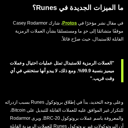
ما الميزات الجديدة في Runes؟
في مقال نشر مؤخرًا في
Protos
، شارك Casey Rodarmor
موقفًا متشائمًا إلى حدٍ ما ومستسلمًا بشأن العملات الرمزية
القابلة للاستبدال، حيث صرَّح قائلاً.
"العملات الرمزية للاستبدال تمثل عمليات احتيال وعملات
ميميز بنسبة 99.9%. ومع ذلك، لا يبدو أنها ستختفي في أي
وقت قريب."
وعلى وجه التحديد، بدأ في إطلاق بروتوكول Runes بسبب ازدرائه
للتكرار غير الموافق عليه للعملات القابلة للتبديل على Bitcoin،
والمعروفة باسم عملات بروتوكول BRC-20. ويرى Rodarmor
أن البروتوكولات غير بروتوكول Runes للعملات الرمزية القابلة