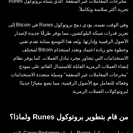
"مخرجات المعاملات غير المنفقة" الذي يتبناه بروتوكول Runes
تجربة أكثر سلاسة وتكاملاً.
وفي الوقت نفسه، يؤدي دمج بروتوكول Runes في Bitcoin إلى
تعزيز قدرات شبكة البلوكشين، مما يوفر طرقًا جديدة لإصدار
الأصول الرقمية وإدارتها. ويُعد هذا التوسع بمثابة تقدم تقني
وخطوة نحو زيادة اعتماد وتعدد استخدام Bitcoin لمختلف
الاستخدامات التي تتجاوز مجرد تبادل العملات. كما يوفر نظام
إنشاء العملات الرمزية القابلة للاستبدال القائم على نموذج
"مخرجات المعاملات غير المنفقة" وسيلة متعددة الاستخدامات
وفعالة للتعامل مع الأصول الرقمية، مما يضع معيارًا جديدًا
لبروتوكولات العملات الرمزية.
من قام بتطوير بروتوكول Runes ولماذا؟
تم تطوير بروتوكول Runes بواسطة Casey Rodarmor، الذي