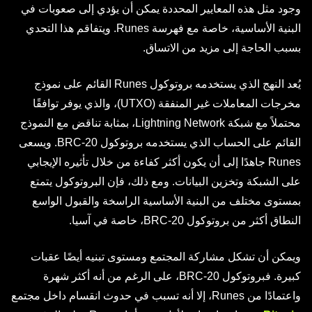
وجود مثل هذه المعايير المحددة يمكن أن يؤدي إلى صعوبات في
البنية الأساسية، خاصة مع فهرسة Runes. ويتفاقم هذا التحدي
بسبب الحاجة إلى مزيد من الاتساق.
يُعد النهج الذي يستخدمه بروتوكول Runes القائم على نموذج
مخرجات المعاملات غير المنفقة (UTXO)، والذي يوفر توافقًا
محتملاً مع شبكة Lightning Network، بمثابة تناقض مع النموذج
القائم على الحساب الذي يستخدمه بروتوكول BRC-20. ويسعى
Runes جاهدًا إلى أن يكون أكثر كفاءة من خلال تأثيره الإيجابي
على الشبكة وتخزين البيانات. ومع ذلك، فإن البروتوكول يتمتع
بمستوى مختلف من البنية الأساسية الراسخة والقبول الواسع
النطاق أكثر من بروتوكول BRC-20، خاصة في آسيا.
ويمكن أن تشكل مشاركة المجتمع ومستوى تبنيه أيضًا عقبات
كبيرة. فبروتوكول BRC-20، على الرغم من أنه أكثر شهرة
واعتمادًا من Runes، إلا أنه تسبب في حدوث انقسام داخل مجتمع