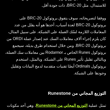
للاستبدال، مثل BRC-20، ذات جودة أقل.
ووفقا لتصريحاته، سوف يتفوق بروتوكول BRC-20 على
بروتوكول BRC-20 لعدة أسباب، أحدها هو أنه يقلل من عدد
المعاملات اللازمة لسّك العملة على الشبكة. على سبيل المثال،
كان يلزم إجراء آلاف معاملات السك عند إصدار عملة ORDI من
بروتوكول BRC-20. ومن خلال استخدام طرق بديلة، سيجمع
بروتوكول Runes الخاص بـ Rodarmor بين معاملات سك العملة،
وبالتالي تقليل تأثير Runes على الشبكة. وبالمثل، استخدم
بروتوكول Ordinals أيضًا تقنيات متقدمة لدمج البيانات وتقليل
وجودها على الشبكة.
التوزيع المجاني من Runestone
تمثل عملية
التوزيع المجاني من Runestone
، وهي أحد مكونات