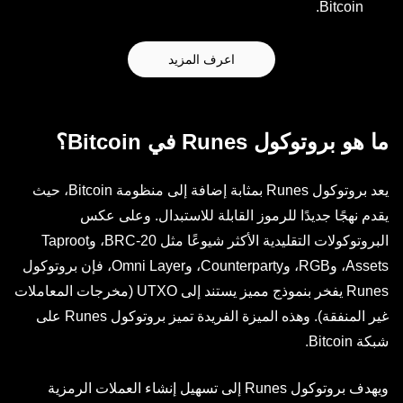
Bitcoin.
اعرف المزيد
ما هو بروتوكول Runes في Bitcoin؟
يعد بروتوكول Runes بمثابة إضافة إلى منظومة Bitcoin، حيث
يقدم نهجًا جديدًا للرموز القابلة للاستبدال. وعلى عكس
البروتوكولات التقليدية الأكثر شيوعًا مثل BRC-20، وTaproot
Assets، وRGB، وCounterparty، وOmni Layer، فإن بروتوكول
Runes يفخر بنموذج مميز يستند إلى UTXO (مخرجات المعاملات
غير المنفقة). وهذه الميزة الفريدة تميز بروتوكول Runes على
شبكة Bitcoin.
ويهدف بروتوكول Runes إلى تسهيل إنشاء العملات الرمزية