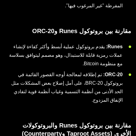
المفرطة "غير المرغوب فيها".
مقارنة بين بروتوكول Runes وORC-20
Runes:
يقدم بروتوكول عملية أبسط وأكثر كفاءة لإنشاء
عملات رمزية قابلة للاستبدال، وهو مصمم ليتوافق بسلاسة
مع منظومة Bitcoin.
ORC-20:
تم إطلاقه لمعالجة أوجه القصور القائمة في
بروتوكول BRC-20، على أمل إصلاح بعض المشكلات مثل
الحد الأدنى من أنظمة التسمية وغياب أنظمة قوية لتفادي
الإنفاق المزدوج.
مقارنة بين بروتوكول Runes والبروتوكولات
الأخرى (Taproot Assets وCounterparty)