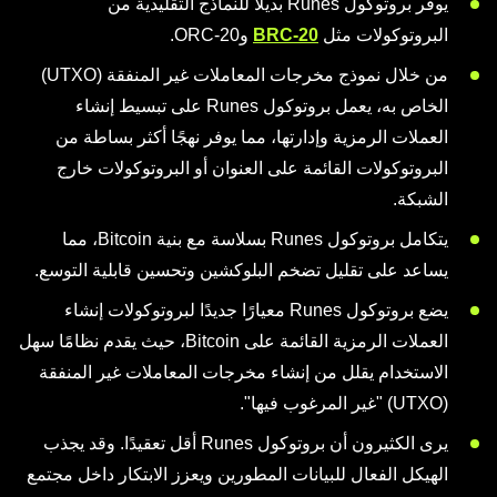
يوفر بروتوكول Runes بديلاً للنماذج التقليدية من
البروتوكولات مثل
BRC-20
وORC-20.
من خلال نموذج مخرجات المعاملات غير المنفقة (UTXO)
الخاص به، يعمل بروتوكول Runes على تبسيط إنشاء
العملات الرمزية وإدارتها، مما يوفر نهجًا أكثر بساطة من
البروتوكولات القائمة على العنوان أو البروتوكولات خارج
الشبكة.
يتكامل بروتوكول Runes بسلاسة مع بنية Bitcoin، مما
يساعد على تقليل تضخم البلوكشين وتحسين قابلية التوسع.
يضع بروتوكول Runes معيارًا جديدًا لبروتوكولات إنشاء
العملات الرمزية القائمة على Bitcoin، حيث يقدم نظامًا سهل
الاستخدام يقلل من إنشاء مخرجات المعاملات غير المنفقة
(UTXO) "غير المرغوب فيها".
يرى الكثيرون أن بروتوكول Runes أقل تعقيدًا. وقد يجذب
الهيكل الفعال للبيانات المطورين ويعزز الابتكار داخل مجتمع