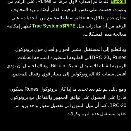
Bitcoin
عندما تم إصداره لأول مرة. أما Runes، على الرغم من
وعوده، حصلت على نفس الترحيب الفاتر أيضًا. وتزيد المخاوف
بشأن عدم إطلاق Runes بواسطة المجتمع من التحديات، على
الرغم من أن مبادرات مثل
$PIPE
Trac Systems
تُظهر إمكانية
معالجة هذه المشكلات.
وبالتطلع إلى المستقبل، يشير الحوار والجدل حول بروتوكول
Runes وBRC-20 إلى الطبيعة المتطورة لمساحة العملات
الرمزية القابلة للاستبدال لشبكة Bitcoin. وهناك احتمال أن تؤدي
أفضل سمات كلا البروتوكولين إلى معيار قوي وفعال للمجتمع.
ومع ذلك، لم يتم بعد تحديد ما إذا كان بروتوكول Runes سيكون
قادرًا على الحصول على توافق الجمهور والتفاعل مع بروتوكول
BRC-20، كما أن ميل السوق إلى تفضيل معيار واحد يزيد من
تعقيد مستقبل هذه البروتوكولات.