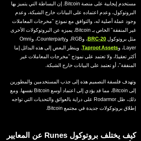
مستخدم إيجابية على منصة Bitcoin. إن البساطة التي يتميز بها
البروتوكول، وعدم اعتماده على البيانات خارج الشبكة، وعدم
وجود عملة أصلية له، والتوافق مع نموذج "مخرجات المعاملات
غير المنفقة" الخاص بـ Bitcoin، يميزه عن البروتوكولات الأخرى
مثل بروتوكول
BRC-20
، وRGB، وCounterparty، وOmni
Layer، و
Taproot Assets
. وينظر البعض إلى هذه البدائل إما
أكثر تعقيدًا، ولا تعتمد على نموذج "مخرجات المعاملات غير
المنفقة"، أو تعتمد على البيانات خارج الشبكة.
وتهدف فلسفة التصميم هذه إلى جذب المستخدمين والمطورين
إلى Bitcoin، مما قد يؤدي إلى اعتماد أوسع Bitcoin نفسها. ومع
ذلك، ظل Rodarmor على دراية بالعوائق والتحديات التي تواجه
إطلاق بروتوكولات جديدة في مجتمع Bitcoin.
كيف يختلف بروتوكول Runes عن المعايير