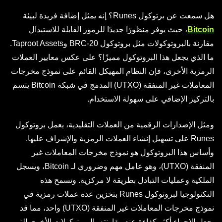
هل سمعت عن برتوكول Runes؟ إنه يمثل إضافة فريدة لبيئة
Bitcoin
، حيث يوفر منظورًا جديدًا للرموز القابلة للاستبدال
مقارنة بالبروتوكولات مثل بروتوكول BRC-20 وTaproot Assets.
ما الذي يجعل هذا البروتوكول مميزًا؟ على عكس معايير العملات
الرمزية الأخرى، فإن النظام المهيكل القائم على نموذج مخرجات
المعاملات غير المنفقة (UTXO) المدمج في شبكة Bitcoin يتسم
بالتركيز الإضافي على سهولة الاستخدام.
ومثل الإصدارات الرقمية من العملات التقليدية، يعمل بروتوكول
Runes على تسهيل إنشاء العملات الرمزية والإشراف عليها.
وأساس هذا البروتوكول هو نموذج مخرجات المعاملات غير
المنفقة (UTXO)، وهو عامل مهم وضروري لـ Bitcoin، ويسجل
الملكية وعمليات التبادل بطريقة لا مركزية. وتسمح هذه
التكنولوجيا لبروتوكول Runes بتخزين عدة عملات رمزية في
نموذج مخرجات المعاملات غير المنفقة (UTXO) واحد، مما قد
يجعل الإجراء أكثر كفاءة عند مقارنته بالبروتوكولات الأخرى التي