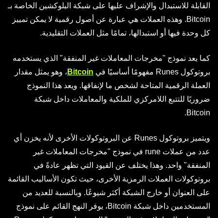
القابلة للاستبدال والإشراف عليها على شبكة البلوكشين الخاصة بـ
Bitcoin. وهذه العملات هي عبارة عن أصول رقمية لا يمكن تمييز
كل وحدة فيها أو استبدالها، تمامًا مثل العملات التقليدية.
كما يعد نموذج "مخرجات المعاملات غير المنفقة" الذي يستخدمه
بروتوكول Runes مفهومًا أساسيًا في
Bitcoin
، وهو يمثل مقدار
العملة الرقمية المتاحة لشخص ما لإنفاقها. ويعد هذا النموذج
ضروريًا للتتبع اللامركزي للملكية والمعاملات داخل شبكة
Bitcoin.
ويتميز بروتوكول Runes عن البروتوكولات الأخرى لأنه يخزن أي
عدد من عملات rune في نموذج "مخرجات المعاملات غير
المنفقة" واحد. وهذا يختلف عن القيود التي تظهر عادةً في
بروتوكولات العملات الرمزية الأخرى، حيث تكون الأساليب القائمة
على العنوان أو خارج الشبكة أكثر شيوعًا. وبالنسبة للعديد من
المستخدمين داخل شبكة Bitcoin، يوفر النهج القائم على نموذج