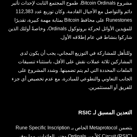
مشروع Bitcoin Ordinals، طموح المجتمع الثابت لإحداث تأثير
دائم والتواصل مع الأجيال القادمة. وكان توزيع عدد 112,383
Runestones على محافظ Bitcoin بمثابة مهمة كبيرة، تقديرًا
للمؤيدين الأوائل لحركة بروتوكول Ordinals، وخاصةً أولئك الذين
شاركوا بنشاط في عام إطلاقه الأول.
وللتأهل للمشاركة في التوزيع المجاني، يجب أن يكون لدى
المشاركين ثلاثة عملات نقش على الأقل، باستثناء تنسيقات
الملفات المحددة التي لم يتم تضمينها. وشدد المشروع على
الجانب التعاوني والتطوعي للمبادرة، مع عدم تخصيص أي جزء
للفريق أو المستثمرين.
التعدين المسبق لـ RSIC
يتضمن Metaprotocol الخاص بـ Rune Specific Inscription
Circuit (RSIC) كلاً من Ordinals وجني العائدات، مما يوفر