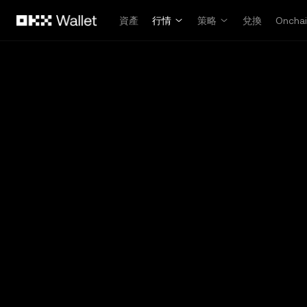
跳轉至主要內容
資產
行情
策略
兌換
Oncha