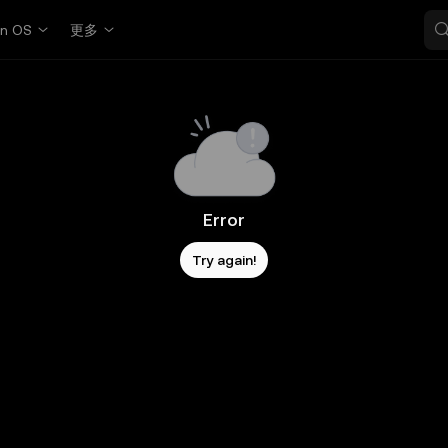
in OS
更多
Error
Try again!