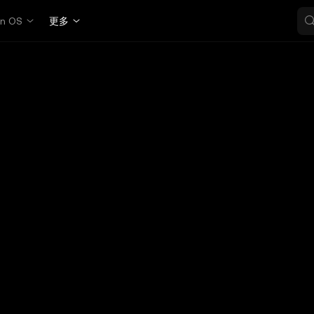
in OS
更多