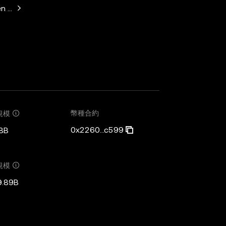
n Horowitz, Paradigm, Variant Fund, SV Angel
幣種合約
規模
0x2260...c599
8B
規模
9.89B