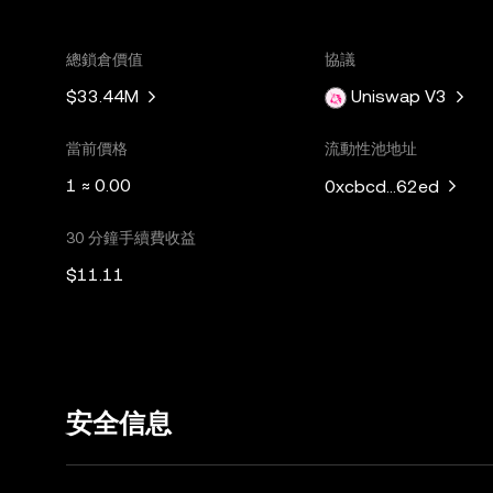
總鎖倉價值
協議
$33.44M
Uniswap V3
當前價格
流動性池地址
1 ≈ 0.00
0xcbcd...62ed
30 分鐘手續費收益
$11.11
安全信息