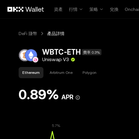
跳轉至主要內容
資產
行情
策略
兌換
Oncha
DeFi 賺幣
產品詳情
WBTC-ETH
費率 0.3%
Uniswap V3
Ethereum
Arbitrum One
Polygon
0.89%
APR