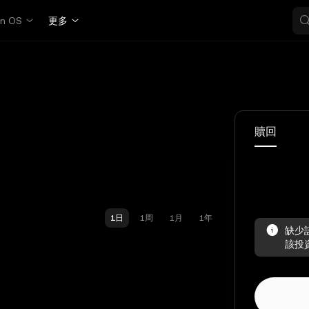
in OS
更多
贖回
1日
1周
1月
1年
缺少
該投資