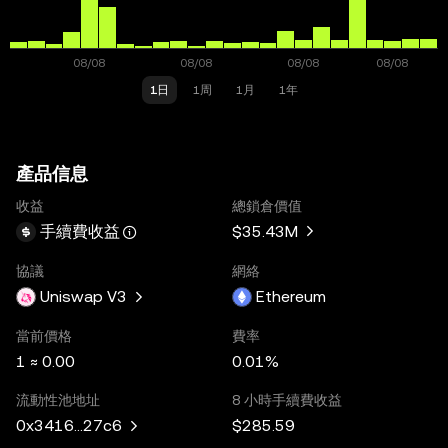
1日
1周
1月
1年
產品信息
收益
總鎖倉價值
$35.43M
手續費收益
協議
網絡
Uniswap V3
Ethereum
當前價格
費率
1 ≈ 0.00
0.01%
流動性池地址
8 小時手續費收益
$285.59
0x3416...27c6