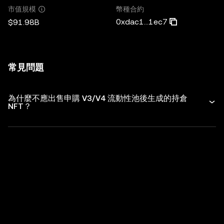
幣種合約
市值規模
0xdac1...1ec7
$91.98B
常見問題
為什麼不應出售申購 V3/V4 流動性池後生成的持倉
NFT？