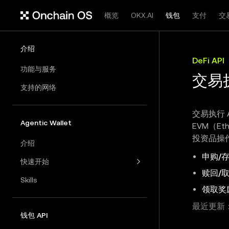
概览
OKX.AI
钱包
支付
交
介绍
DeFi API
功能与服务
交易
支持的网络
交易执行 
Agentic Wallet
EVM（Et
投资品操
介绍
申购/
快速开始
赎回/
Skills
领取奖
最近更新：2
钱包 API