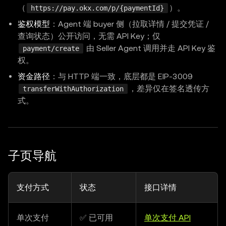
（
）。
https://pay.okx.com/p/{paymentId}
鉴权模型
：Agent 端 buyer 侧（拉取详情 / 提交凭证 /
查询状态）公开访问，无需 API Key；仅
由 Seller Agent 调用并走 API Key 鉴
payment/create
权。
资金路径
：与 HTTP 端一致，底层都是 EIP-3009
，差异仅在签名透传方
transferWithAuthorization
式。
子页导航
支付方式
状态
接口详情
单次支付
✅ 已可用
单次支付 API