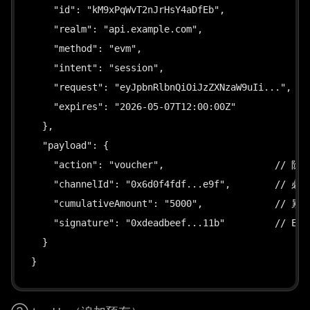
    "id": "kM9xPqWvT2nJrHsY4aDfEb",

    "realm": "api.example.com",

    "method": "evm",

    "intent": "session",

    "request": "eyJpbnRlbnQiOiJzZXNzaW9uIi...",

    "expires": "2026-05-07T12:00:00Z"

  },

  "payload": {

    "action": "voucher",                    // 阶
    "channelId": "0x6d0f4fdf...e9f",        //
    "cumulativeAmount": "5000",             
    "signature": "0xdeadbeef...11b"         // EI
  }

}