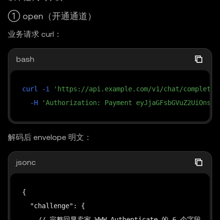
① open（开通通道）
业务请求 curl：
bash
curl
-i
'https://api.example.com/v1/chat/completio
-H
'Authorization: Payment eyJjaGFsbGVuZ2UiOnsiZ
解码后 envelope 明文：
jsonc
{

  "challenge": {

    // 完整回显卖家 WWW-Authenticate 的 6 个字段
