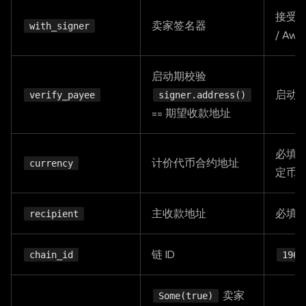
接受
  secretKey
:
 process
.
env
.
MPP_SECRET_KEY
!
,
卖家签名器
with_signer
/ Aw
}
)
;
// Per-route session config. Charged per call; vou
启动期校验
// settle batches on /session/manage close action.
启动
verify_payee
signer.address()
const
SESSION
=
{
== 期望收款地址
  amount
:
UNIT_PRICE_BASE_UNITS
,
  currency
:
"0x...adb21711"
,
// cu
必填；目
计价代币合约地址
currency
  recipient
:
"0x...378211"
,
// re
定币
  description
:
"Pay-per-use API"
,
  unitType
:
UNIT_TYPE
,
主收款地址
必填，E
recipient
  suggestedDeposit
:
SUGGESTED_DEPOSIT
,
  methodDetails
:
{
链 ID
chain_id
196
    chainId
:
196
,
// X 
    escrowContract
:
 process
.
env
.
MPP_ESCROW
!
,
// 40
卖家
Some(true)
    feePayer
:
true
,