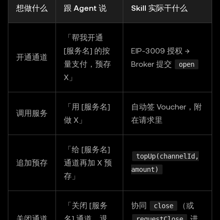
想做什么
跟 Agent 说
Skill 实际干什么
「帮我开通
[服务名] 的按
EIP-3009 授权 →
开通通道
量支付，预存
Broker 提交
open
X」
「用 [服务名]
自动签 Voucher，附
调用服务
做 X」
在请求里
「给 [服务名]
topUp(channelId,
追加预存
通道再加 X 预
amount)
存」
「关闭 [服务
协同
（或
close
关闭通道
名] 通道，退
进
requestClose