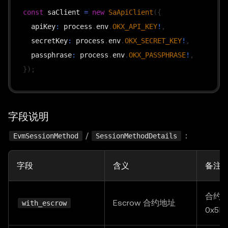
const
 saClient 
=
new
SaApiClient
(
{
  apiKey
:
 process
.
env
.
OKX_API_KEY
!
,
  secretKey
:
 process
.
env
.
OKX_SECRET_KEY
!
,
  passphrase
:
 process
.
env
.
OKX_PASSPHRASE
!
,
}
)
;
// viem LocalAccount — replace with WalletClient /
// The session method fast-fails on startup if sig
字段说明
const
 sellerSigner 
=
privateKeyToAccount
(
/
：
EvmSessionMethod
SessionMethodDetails
  process
.
env
.
MPP_MERCHANT_PRIVATE_KEY
!
as
`
0x
${
st
)
;
字段
含义
备注
// Default in-memory store. Pass `store: ...` for 
合约
const
 mppx 
=
 Mppx
.
create
(
{
Escrow 合约地址
with_escrow
0x5E
  methods
:
[
session
(
{
 saClient
,
 signer
:
 sellerSign
  realm
:
"test realm"
,