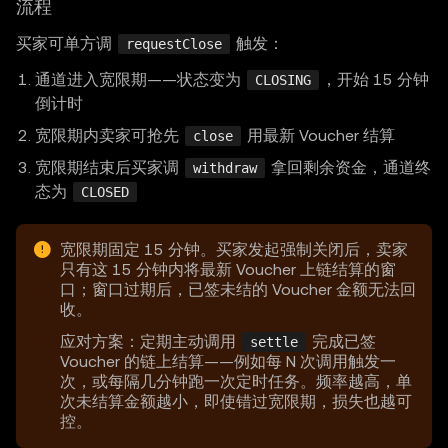
流程
买家可单方调
触发：
requestClose
通道进入宽限期——状态变为
，开始 15 分钟
CLOSING
倒计时
宽限期内卖家可抢先
用最新 Voucher 结算
close
宽限期结束后买家调
拿回剩余资金，通道终
withdraw
态为
CLOSED
宽限期固定 15 分钟。买家发起强制关闭后，卖家
只有这 15 分钟内将最新 Voucher 上链结算的窗
口；窗口过期后，已签未结的 Voucher 金额无法回
收。
应对方案：定期主动调用
完成已签
settle
Voucher 的链上结算——例如每 N 次调用触发一
次，或每隔几分钟跑一次定时任务。频率越高，单
次未结算金额越小，即使错过宽限期，损失也越可
控。