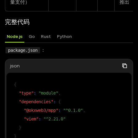
量支付）
推出
完整代码
Node.js
Go
Rust
Python
：
package.json
json
{
"type"
:
"module"
,
"dependencies"
:
{
"@okxweb3/mpp"
:
"^0.1.0"
,
"viem"
:
"^2.21.0"
}
}