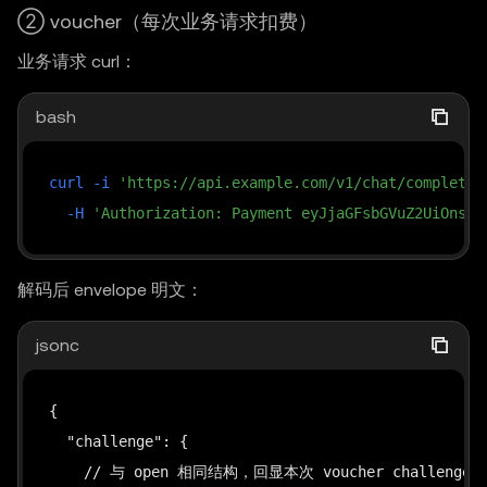
② voucher（每次业务请求扣费）
      "from": "0x1234...5678",             // sou
业务请求 curl：
      "to": "0xff00...0001",               // esc
      "value": "100000",                   // 充值
bash
      "validAfter": "0",

      "validBefore": "1746619200",         // E
      "nonce": "0xa1b2...8f90"              // 
curl
-i
'https://api.example.com/v1/chat/completio
    },

-H
'Authorization: Payment eyJjaGFsbGVuZ2UiOnsiZ
    "signature": "0xab01...ef1c",          // 上面
    "cumulativeAmount": "0",               // v
解码后 envelope 明文：
    "voucherSignature": "0x1122...331b"    // Vou
  }

jsonc
}
{

  "challenge": {

    // 与 open 相同结构，回显本次 voucher challenge
