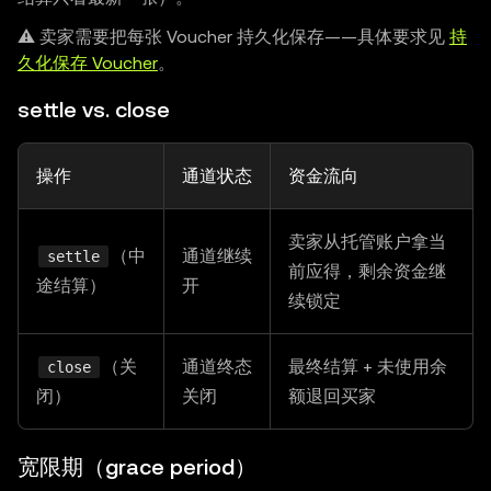
⚠️ 卖家需要把每张 Voucher 持久化保存——具体要求见
持
久化保存 Voucher
。
settle vs. close
操作
通道状态
资金流向
卖家从托管账户拿当
（中
通道继续
settle
前应得，剩余资金继
途结算）
开
续锁定
（关
通道终态
最终结算 + 未使用余
close
闭）
关闭
额退回买家
宽限期（grace period）