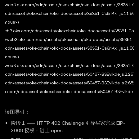
tps://web3.okx.com/cdn/assets/okexchain/okc-docs/assets/38351-Cs6rl
com/cdn/assets/okexchain/okc-docs/assets/38351-Cs6rlKx_.js:11:5655
nymous>)

s://web3.okx.com/cdn/assets/okexchain/okc-docs/assets/38351-Cs6rlKx
ps://web3.okx.com/cdn/assets/okexchain/okc-docs/assets/38351-Cs6r
com/cdn/assets/okexchain/okc-docs/assets/38351-Cs6rlKx_.js:11:5801
nymous>)

tps://web3.okx.com/cdn/assets/okexchain/okc-docs/assets/38351-Cs6rl
com/cdn/assets/okexchain/okc-docs/assets/50487-B3EvIkde.js:2:2572

com/cdn/assets/okexchain/okc-docs/assets/50487-B3EvIkde.js:2:682

b3.okx.com/cdn/assets/okexchain/okc-docs/assets/50487-B3EvIkde.js:
读图导引：
阶段 1 —— HTTP 402 Challenge 引导买家完成 EIP-
3009 授权 + 链上 open