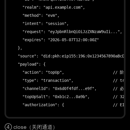
    "realm": "api.example.com",

    "method": "evm",

    "intent": "session",

    "request": "eyJpbnRlbnQiOiJzZXNzaW9uIi...",

    "expires": "2026-05-07T12:00:00Z"

  },

  "source": "did:pkh:eip155:196:0x1234567890aBcDef1
  "payload": {

    "action": "topUp",                     // 阶段
    "type": "transaction",                 //
    "channelId": "0x6d0f4fdf...e9f",       // 必须
    "topUpSalt": "0xb1c2...0a9b",          // 3
    "authorization": {                     // EI
      "type": "eip-3009",                  // 固定值
      "from": "0x1234...5678",             // 付款人
④ close（关闭通道）
      "to": "0xff00...0001",               // esc