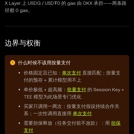
X Layer 上 USDG / USD₮0 的 gas 由 OKX 承担——两条路
径都 0 gas。
边界与权衡
什么时候不该用按量支付
价格固定且已知：
单次支付
直接匹配；按量支
付的预存 + 累计模型用不上
单价极低 + 超高频：
批量支付
的 Session Key +
TEE 模型为此场景专门优化
买家只调用一两次：按量支付假设持续合作关
系；一次性调用直接用
单次支付
需要担保释放（任务交付前不放款）：用
担保
支付