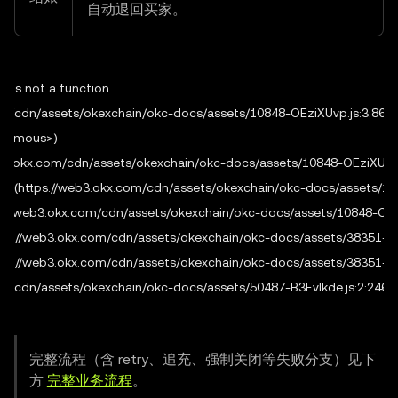
自动退回买家。
 is not a function

.com/cdn/assets/okexchain/okc-docs/assets/10848-OEziXUvp.js:3:8665
onymous>)

/web3.okx.com/cdn/assets/okexchain/okc-docs/assets/10848-OEziXUvp.j
fig (https://web3.okx.com/cdn/assets/okexchain/okc-docs/assets/108
tps://web3.okx.com/cdn/assets/okexchain/okc-docs/assets/10848-OEzi
 (https://web3.okx.com/cdn/assets/okexchain/okc-docs/assets/38351-Cs6
 (https://web3.okx.com/cdn/assets/okexchain/okc-docs/assets/38351-Cs6
.com/cdn/assets/okexchain/okc-docs/assets/50487-B3EvIkde.js:2:2465
完整流程（含 retry、追充、强制关闭等失败分支）见下
方
完整业务流程
。