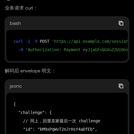
业务请求 curl：
      "value": "50000",                    // =
      "validAfter": "0",

bash
      "validBefore": "1746619500",         // 签
      "nonce": "0xc3d4...9001"              
    },

curl
-i
-X
 POST 
'https://api.example.com/session/m
    "signature": "0xfeed...001b",          // 上面
-H
'Authorization: Payment eyJjaGFsbGVuZ2UiOnsiZ
    "additionalDeposit": "50000"            /
  }

解码后 envelope 明文：
}
jsonc
{

  "challenge": {

    // 同上，回显卖家最后一次 challenge

    "id": "kM9xPqWvT2nJrHsY4aDfEb",
