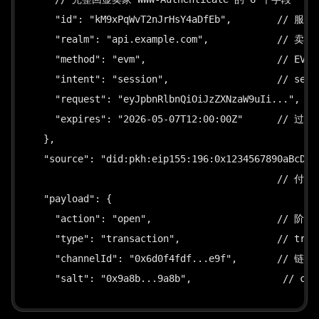
    "id": "kM9xPqWvT2nJrHsY4aDfEb",        // 
    "realm": "api.example.com",            // 
    "method": "evm",                       // EV
    "intent": "session",                   // ses
    "request": "eyJpbnRlbnQiOiJzZXNzaW9uIi...",
    "expires": "2026-05-07T12:00:00Z"      // 过
  },

  "source": "did:pkh:eip155:196:0x1234567890aBcDef1
                                           // 付
  "payload": {

    "action": "open",                      // 阶段
    "type": "transaction",                 //
    "channelId": "0x6d0f4fdf...e9f",       /
    "salt": "0x9a8b...9a8b",                // 
    "authorization": {                     // 
      "type": "eip-3009",                  // 固定值