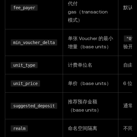
代付
默认
    minVoucherDelta
:
"0"
,
fee_payer
gas（transaction
}
,
模式）
}
as
const
;
单张 Voucher 的最小
"0"
// Routes by `payload.action`: open / voucher / to
min_voucher_delta
增量（base units）
验开
// mppx.session(...)(request) handles all four uni
//   - 402 → challenge response
计费单位名
自由
unit_type
//   - 200 → action-specific result; withReceipt()
async
function
manage
(
request
:
 Request
)
:
Promise
<
R
单价（base units）
6 位
unit_price
const
 result 
=
await
 mppx
.
session
(
SESSION
)
(
reque
if
(
result
.
status 
===
402
)
return
 result
.
challen
推荐预存金额
// open / topUp / close → empty 204; voucher → r
通常设
suggested_deposit
（base units）
return
 result
.
withReceipt
(
Response
.
json
(
{
 status
}
命名空间隔离
不同业
realm
http
.
createServer
(
async
(
req
,
 res
)
=>
{