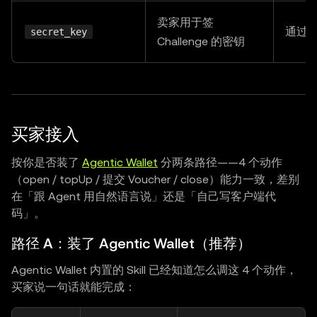
const
 url 
=
`
http://
${
req
.
headers
.
host 
??
"local
卖家用于签
通过
secret_key
const
 webReq 
=
new
Request
(
url
,
{
Challenge 的密钥
    method
:
 req
.
method
,
    headers
:
new
Headers
(
req
.
headers 
as
 Record
<
str
}
)
;
const
 path 
=
new
URL
(
url
)
.
pathname
;
买家接入
const
 webRes 
=
    path 
===
"/session/manage"
按你是否装了
Agentic Wallet
分两条路径——4 个动作
?
await
manage
(
webReq
)
（open / topUp / 提交 Voucher / close）能力一致，差别
在「跟 Agent 用自然语言说」还是「自己写客户端代
:
new
Response
(
"not found"
,
{
 status
:
404
}
)
码」。
  res
.
statusCode 
=
 webRes
.
status
;
  webRes
.
headers
.
forEach
(
(
v
,
 k
)
=>
 res
.
setHeader
(
k
路径 A：装了 Agentic Wallet（推荐）
  res
.
end
(
await
 webRes
.
text
(
)
)
;
Agentic Wallet 内置的 Skill 已经知道怎么调这 4 个动作，
}
)
.
listen
(
4023
)
;
买家说一句话就能完成：