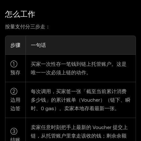
怎么工作
按量支付分三步走：
步骤
一句话
①
买家一次性存一笔钱到链上托管账户。这是
预存
唯一一次必须上链的动作。
②
每次调用，买家签一张「截至当前累计消费
边用
多少钱」的累计账单（Voucher）（链下、瞬
边签
时、0 gas）。卖家本地存着最新一张。
卖家任意时刻把手上最新的 Voucher 提交上
③
链，从托管账户里拿走该收的钱；剩余余额
结账