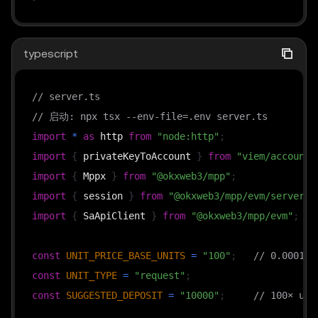
typescript
// server.ts
// 启动: npx tsx --env-file=.env server.ts
import
*
as
 http 
from
"node:http"
;
import
{
 privateKeyToAccount 
}
from
"viem/accounts
import
{
 Mppx 
}
from
"@okxweb3/mpp"
;
import
{
 session 
}
from
"@okxweb3/mpp/evm/server"
;
import
{
 SaApiClient 
}
from
"@okxweb3/mpp/evm"
;
const
UNIT_PRICE_BASE_UNITS
=
"100"
;
// 0.0001 o
const
UNIT_TYPE
=
"request"
;
const
SUGGESTED_DEPOSIT
=
"10000"
;
// 100× uni