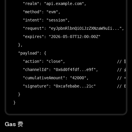
    "realm": "api.example.com",

    "method": "evm",

    "intent": "session",

    "request": "eyJpbnRlbnQiOiJzZXNzaW9uIi...",

    "expires": "2026-05-07T12:00:00Z"

  },

  "payload": {

    "action": "close",                      // 阶
    "channelId": "0x6d0f4fdf...e9f",        // 必
    "cumulativeAmount": "42000",            // 
    "signature": "0xcafebabe...21c"         // EIP
  }

}
Gas 费