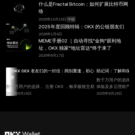
何事实错误或遗漏承担任何责任。OKX Wallet 及相关服务
什么是Fractal Bitcoin：如何扩展比特币网
并非由欧易交易所直接提供，受
OKX Web3 生态系统服务
络
条款
约束。
2025年10月15日
中级
2025年度回顾特辑：OKX 的公链朋友们
2026年1月4日
MEME手册02 ｜自动寻找“金狗”获利地
址，OKX 独家“地址雷达”终于来了
2025年6月17日
致 OKX DEX 老友们的一封信：阔别重逢，初心
助记词：了解和保护
如磐
数千万用户的选择， 
数千万用户的选择， 注册 OKX ，畅享极致交易
体验及多元理财产品
体验及多元理财产品。 致 OKX DEX 的朋友们：
扩展，越来越多的用
2025年6月16日
2025年6月16日
自3月17日暂停服务以来， OKX DEX 已与各位
字资产。在这些资产
短别49日。过去这段时间，我们不断收到来自社
词”）扮演着关键角
区的关心与期待，这份信任与支持，是我们持续
以用来恢复用户的私
进化、稳步归来的最大动力。 在这段日子里，我
的重要性、其起源，
们愈发清晰地认识