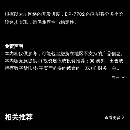
根据以太坊网络的开发进度，EIP-7702 的功能将分多个阶
段逐步实现，确保兼容性与稳定性。
免责声明
本内容仅供参考，可能包含您所在地区不支持的产品信息。
本内容无意提供 (i) 投资建议或投资推荐；(ii) 购买、出售或
持有数字货币/数字资产的要约或邀约；或 (iii) 财务、会
计、法律或税务建议。持有数字货币/数字资产 (包括稳定币
展开
和 NFT) 存在较高风险，其价值可能大幅波动。您应根据您
的财务状况和风险承受能力，仔细考虑交易或持有数字货
币/数字资产是否适合您。有关您的具体情况，请咨询您的
法律/税务/投资专业人士。本帖中的所有信息 (包括市场数
据与统计资料) 仅作一般性参考。某些内容可能由人工智能
相关推荐
查看更多
(AI) 工具生成或辅助。虽然我们在编写相关数据和图表时已
采取一切合理措施确保准确，但我们不对其中可能存在的任