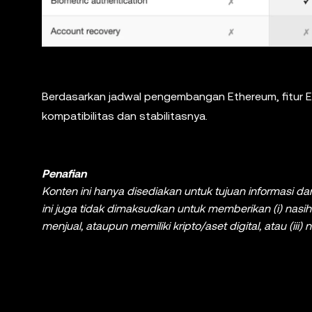
Berdasarkan jadwal pengembangan Ethereum, fitur E
kompatibilitas dan stabilitasnya.
Penafian
Konten ini hanya disediakan untuk tujuan informasi 
ini juga tidak dimaksudkan untuk memberikan (i) nasih
menjual, ataupun memiliki kripto/aset digital, atau (ii
digital, termasuk stablecoin dan NFT, melibatkan risik
dengan cermat apakah melakukan trading atau memilik
finansial Anda. Jika ada pertanyaan mengenai keadaan
Anda. Informasi (termasuk data pasar dan informasi sta