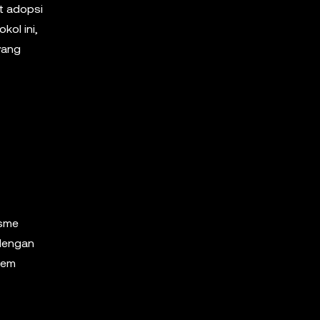
t adopsi
kol ini,
yang
isme
 dengan
tem