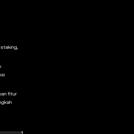
staking,
h
ksi
an fitur
angkah