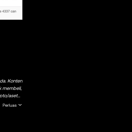
nda. Konten
uk membeli,
ipto/aset
bangkan
Perluas
ndisi
investasi
an