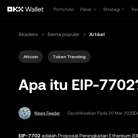
Lewati ke konten utama
Portofolio
Pasar
Strategi
Sw
Akademi
Berita populer
Artikel
Altcoin
Token Trending
Apa itu EIP-7702
News Feeder
Dipublikasikan Pada
20 Mar 2025
D
EIP-7702
adalah Proposal Peningkatan Ethereum (EI