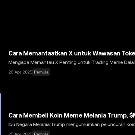
dibantu oleh alat kecerdasan buatan (AI). Meskipun data dan 
 jawab atau kewajiban yang diterima atas kesalahan fakta atau
 layanan tambahannya tidak ditawarkan oleh OKX Exchange da
Cara Memanfaatkan X untuk Wawasan Toke
Mengapa Memantau X Penting untuk Trading Meme Dalam 
koin meme telah menarik perhatian yang cukup besa
28 Apr 2025
Pemula
Cara Membeli Koin Meme Melania Trump, 
Ibu Negara Melania Trump mengumumkan peluncuran koin m
resminya pada tanggal 19 Januari 2025. Debut $ME
25 Apr 2025
Pemula