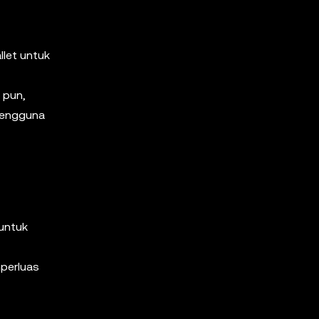
let untuk
 pun,
pengguna
untuk
mperluas