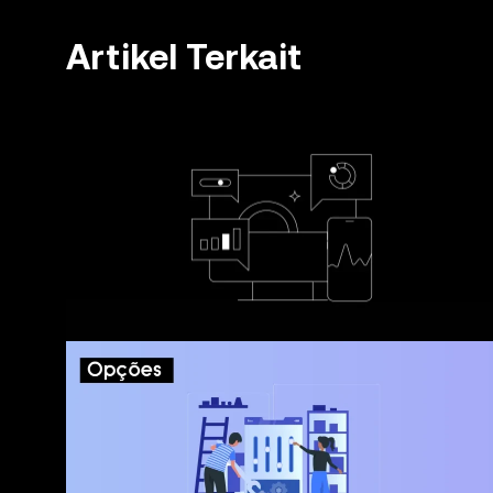
informasi umum. Beberapa konten mungkin dibuat atau 
sudah disiapkan dengan hati-hati, tidak ada tanggung
Artikel Terkait
yang mungkin terdapat di sini. OKX Web3 Wallet dan
pada
Ketentuan Layanan Ekosistem OKX Web3
.