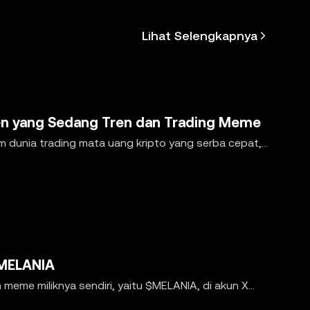
grafik ini
 kelalaian
Lihat Selengkapnya
n tunduk
n yang Sedang Tren dan Trading Meme
dunia trading mata uang kripto yang serba cepat,
$MELANIA
eme miliknya sendiri, yaitu $MELANIA, di akun X