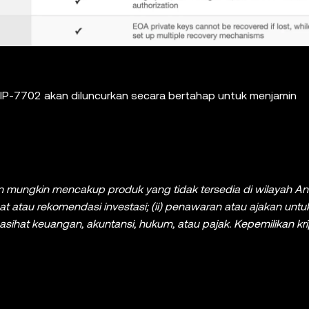
IP-7702 akan diluncurkan secara bertahap untuk menjamin
dan mungkin mencakup produk yang tidak tersedia di wilayah A
at atau rekomendasi investasi; (ii) penawaran atau ajakan unt
i) nasihat keuangan, akuntansi, hukum, atau pajak. Kepemilikan kr
o yang tinggi dan dapat berfluktuasi dengan signifikan. Pertim
i kripto/aset digital adalah keputusan yang sesuai dengan ko
 khusus Anda, silakan berkonsultasi dengan ahli hukum/pajak/
tistik, jika ada) yang muncul di postingan ini hanya untuk tuju