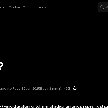
ap
Onchain OS
Lain
?
480
iupdate Pada 18 Jun 2025
Baca 3 mnt
P) yang diusulkan untuk menghadapi tantangan spesifik atau