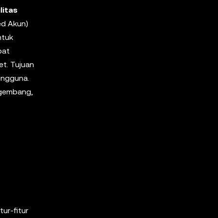
litas
ed Akun)
ntuk
pat
et. Tujuan
engguna.
ngembang,
ur-fitur