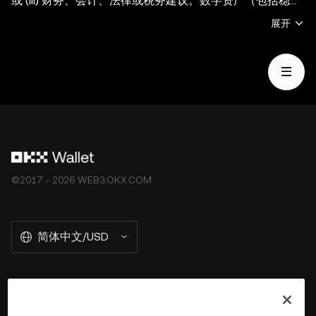
或 (iii) 财务、会计、法律或税务建议。数字资产（包括稳定
币和 NFT）受市场波动影响， 涉及高风险，并且可能会贬
展开
值。关于交易或持有数字资产是否适合您的相关问题，请咨
询您的法律/税务/投资专业人士。OKX Web3 钱包仅为一种
自托管钱包软件服务，让您可以发现并与第三方平台交互，
OKX Web3 钱包无法控制此类第三方平台的服务，也不对
其承担任何责任。并非所有产品均在所有地区提供。OKX
Web3 钱包及其相关服务不是由 OKX 交易所提供的，并受
OKX Web3 生态系统服务条款
的约束。
©2017 - 2026 WEB3.OKX.COM
简体中文/USD
关于 OKX Wallet